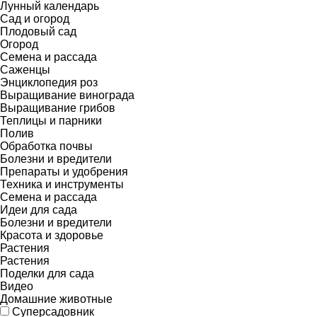
Лунный календарь
Сад и огород
Плодовый сад
Огород
Семена и рассада
Саженцы
Энциклопедия роз
Выращивание винограда
Выращивание грибов
Теплицы и парники
Полив
Обработка почвы
Болезни и вредители
Препараты и удобрения
Техника и инструменты
Семена и рассада
Идеи для сада
Болезни и вредители
Красота и здоровье
Растения
Растения
Поделки для сада
Видео
Домашние животные
Суперсадовник