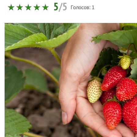
5
/5
Голосов:
1