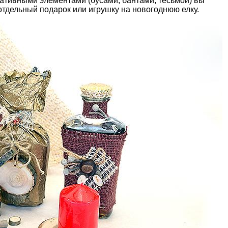
ативными элементами (бусами, бантами, тесьмой) вы
тдельный подарок или игрушку на новогоднюю елку.