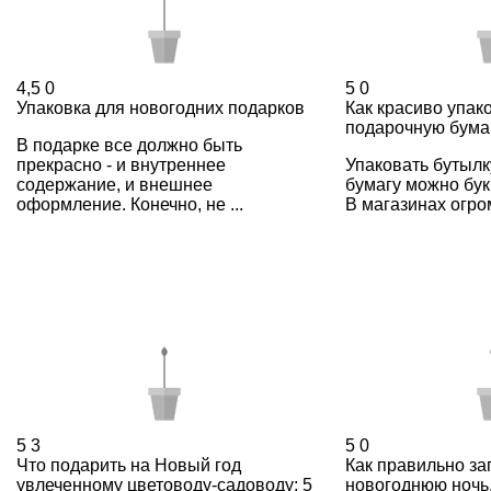
4,5
0
5
0
Упаковка для новогодних подарков
Как красиво упак
подарочную бумаг
В подарке все должно быть
прекрасно - и внутреннее
Упаковать бутылк
содержание, и внешнее
бумагу можно бук
оформление. Конечно, не ...
В магазинах огро
5
3
5
0
Что подарить на Новый год
Как правильно за
увлеченному цветоводу-садоводу: 5
новогоднюю ночь,