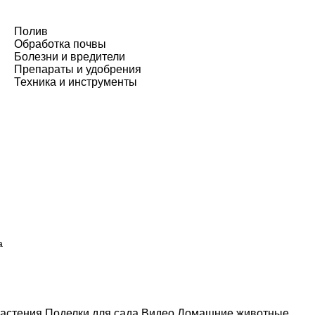
Полив
Обработка почвы
Болезни и вредители
Препараты и удобрения
Техника и инструменты
а
астения
Поделки для сада
Видео
Домашние животные