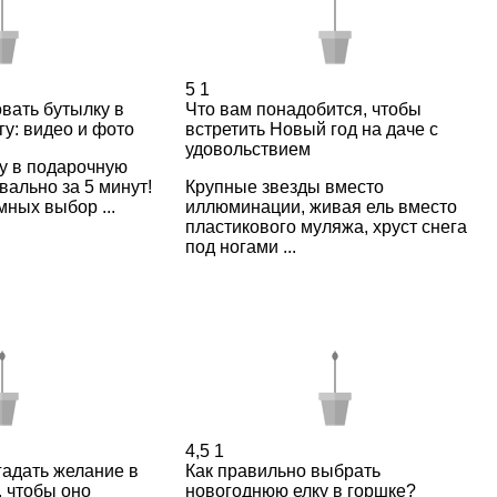
5
1
овать бутылку в
Что вам понадобится, чтобы
у: видео и фото
встретить Новый год на даче с
удовольствием
у в подарочную
вально за 5 минут!
Крупные звезды вместо
мных выбор ...
иллюминации, живая ель вместо
пластикового муляжа, хруст снега
под ногами ...
4,5
1
гадать желание в
Как правильно выбрать
 чтобы оно
новогоднюю елку в горшке?