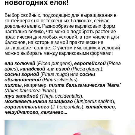
новогодних елок!
Выбор хвойных, подходящих для выращивания в
контейнерах на остекленных балконах, сейчас
довольно велик. Разнообразие карликовых форм
настолько велико, что можно подобрать растение
практически для любых условий, в том числе и для
балконов, на которые зимой практически не
заглядывает солнце. С учетом имеющихся условий
можно выбирать между карликовыми формами:
ели колючей
(
Picea pungens
),
европейской
(
Picea
abies
),
канадской
или
сизой
(
Picea glauca
);
сосны горной
(
Pinus mugo
) или
сосны
обыкновенной
(
Pinus silvestris
),
пихты
, например,
пихта бальзамическая ‘Nana’
(Abies balsamea 'Nana
),
туи западной
(Thuja occidentalis
),
можжевельников казацкого
(
Juniperus sabina
),
горизонтального
(
J. horizontalis
),
китайского,
чешуйчатого, лежачего...