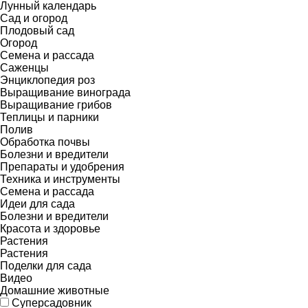
Лунный календарь
Сад и огород
Плодовый сад
Огород
Семена и рассада
Саженцы
Энциклопедия роз
Выращивание винограда
Выращивание грибов
Теплицы и парники
Полив
Обработка почвы
Болезни и вредители
Препараты и удобрения
Техника и инструменты
Семена и рассада
Идеи для сада
Болезни и вредители
Красота и здоровье
Растения
Растения
Поделки для сада
Видео
Домашние животные
Суперсадовник