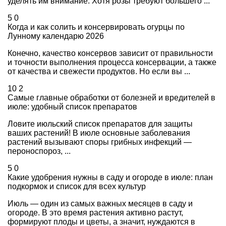
уделять им внимание. Хотя розы требуют большего ...
5
0
Когда и как солить и консервировать огурцы по
Лунному календарю 2026
Конечно, качество консервов зависит от правильности
и точности выполнения процесса консервации, а также
от качества и свежести продуктов. Но если вы ...
10
2
Самые главные обработки от болезней и вредителей в
июле: удобный список препаратов
Ловите июльский список препаратов для защиты
ваших растений! В июле основные заболевания
растений вызывают споры грибных инфекций —
пероноспороз, ...
5
0
Какие удобрения нужны в саду и огороде в июле: план
подкормок и список для всех культур
Июль — один из самых важных месяцев в саду и
огороде. В это время растения активно растут,
формируют плоды и цветы, а значит, нуждаются в