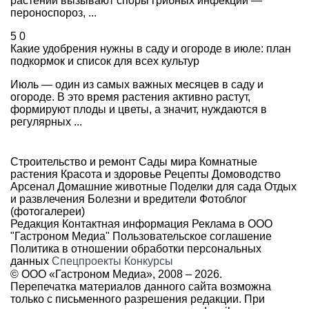
растений вызывают споры грибных инфекций —
пероноспороз, ...
5
0
Какие удобрения нужны в саду и огороде в июле: план
подкормок и список для всех культур
Июль — один из самых важных месяцев в саду и
огороде. В это время растения активно растут,
формируют плоды и цветы, а значит, нуждаются в
регулярных ...
Строительство и ремонт
Сады мира
Комнатные
растения
Красота и здоровье
Рецепты
Домоводство
Арсенал
Домашние животные
Поделки для сада
Отдых
и развлечения
Болезни и вредители
Фотоблог
(фотогалереи)
Редакция
Контактная информация
Реклама в ООО
"Гастроном Медиа"
Пользовательское соглашение
Политика в отношении обработки персональных
данных
Спецпроекты
Конкурсы
© ООО «Гастроном Медиа», 2008 –
2026.
Перепечатка материалов данного сайта возможна
только с письменного разрешения редакции. При