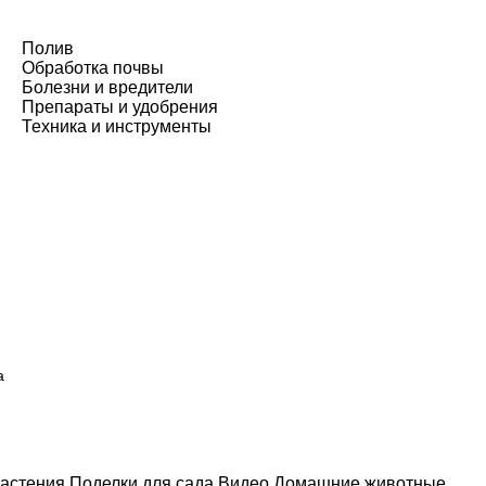
Полив
Обработка почвы
Болезни и вредители
Препараты и удобрения
Техника и инструменты
а
астения
Поделки для сада
Видео
Домашние животные