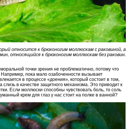
рый относится к брюхоногим моллюскам с раковиной, а
мин, относящийся к брюхоногим моллюскам без раковин.
с моральной точки зрения не проблематично, потому что
 Например, пока мало озабоченности вызывает
влекается в процессе «доения», который состоит в том,
ла слизь в качестве защитного механизма. Это приводит к
тки. Если моллюски способны чувствовать боль, то соль
уманный крем для глаз у нас стоит на полке в ванной?