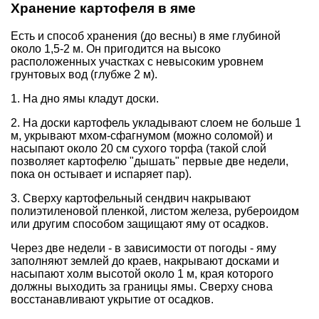
Хранение картофеля в яме
Есть и способ хранения (до весны) в яме глубиной
около 1,5-2 м. Он пригодится на высоко
расположенных участках с невысоким уровнем
грунтовых вод (глубже 2 м).
1. На дно ямы кладут доски.
2. На доски картофель укладывают слоем не больше 1
м, укрывают мхом-сфагнумом (можно соломой) и
насыпают около 20 см сухого торфа (такой слой
позволяет картофелю "дышать" первые две недели,
пока он остывает и испаряет пар).
3. Сверху картофельный сендвич накрывают
полиэтиленовой пленкой, листом железа, рубероидом
или другим способом защищают яму от осадков.
Через две недели - в зависимости от погоды - яму
заполняют землей до краев, накрывают досками и
насыпают холм высотой около 1 м, края которого
должны выходить за границы ямы. Сверху снова
восстанавливают укрытие от осадков.