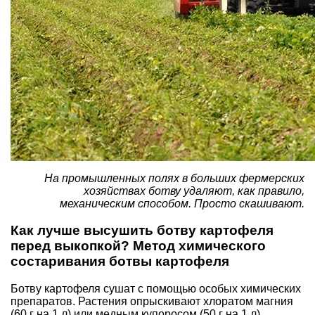
На промышленных полях в больших фермерских
хозяйствах ботву удаляют, как правило,
механическим способом. Просто скашивают.
Как лучше высушить ботву картофеля
перед выкопкой? Метод химического
состаривания ботвы картофеля
Ботву картофеля сушат с помощью особых химических
препаратов. Растения опрыскивают хлоратом магния
(60 г на 1 л) или медным купоросом (50 г на 1 л),