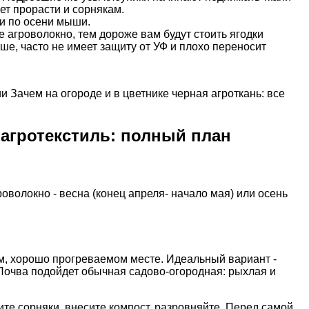
ет прорасти и сорнякам.
и по осени мыши.
 агроволокно, тем дороже вам будут стоить ягодки
ше, часто не имеет защиту от УФ и плохо переносит
ии
Зачем на огороде и в цветнике черная агроткань: все
 агротекстиль: полный план
оволокно - весна (конец апреля- начало мая) или осень
ом, хорошо прогреваемом месте. Идеальный вариант -
 Почва подойдет обычная садово-огородная: рыхлая и
ите сорняки, внесите компост, разровняйте. Перед самой