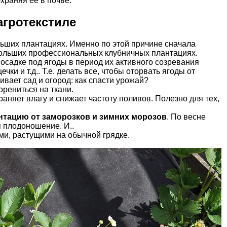
храняя ее в почве.
гротекстиле
ьших плантациях. Именно по этой причине сначала
 больших профессиональных клубничных плантациях.
осадке под ягоды в период их активного созревания
и и т.д.. Т.е. делать все, чтобы оторвать ягоды от
ивает сад и огород: как спасти урожай?
корениться на ткани.
раняет влагу и снижает частоту поливов. Полезно для тех,
нтацию от заморозков и зимних морозов
. По весне
я плодоношение. И..
ами, растущими на обычной грядке.