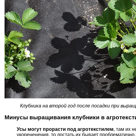
Клубника на второй год после посадки при выращ
Минусы выращивания клубники в агротекст
Усы могут прорасти под агротекстилем
, там их 
укорененения, то достать их бывает проблематично