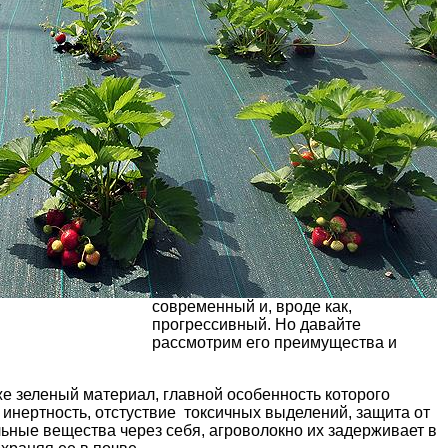
современный и, вроде как,
прогрессивный. Но давайте
рассмотрим его преимущества и
же зеленый материал, главной особенность которого
нертность, отстуствие токсичных выделений, защита от
льные вещества через себя, агроволокно их задерживает в