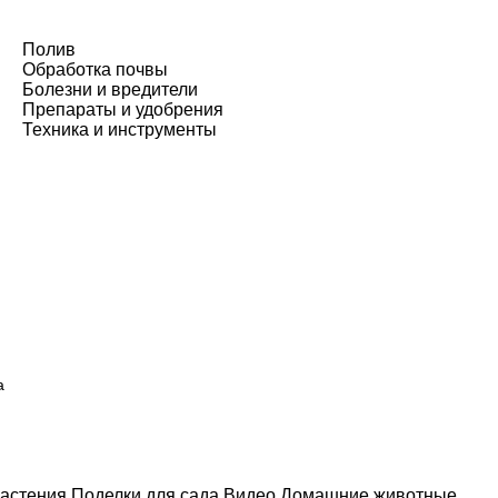
Полив
Обработка почвы
Болезни и вредители
Препараты и удобрения
Техника и инструменты
а
астения
Поделки для сада
Видео
Домашние животные