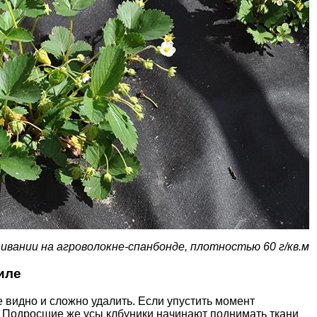
ивании на агроволокне-спанбонде, плотностью 60 г/кв.м
иле
не видно и сложно удалить. Если упустить момент
. Подросшие же усы клбуники начинают поднимать ткани