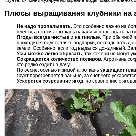
грунте, т.к. минимузируе испарение воды, максимально со
Плюсы выращивания клубники на а
Не надо пропалывать.
Это особенно важно на бол
пленку, а потом агроткань начали использовать на
Ягоды всегда чистые и не гнилые.
При обычной п
приходится подставлять подпорки, покладывать дощечк
земли. Особенно, если год выдался дождливый.
Зал
Усы можно легко обрезать
, так как они не могут у
Сокращается количество поливов.
Агроткань сох
кто редко ездит на дачу.
По весне, осенью и зимой агроткань
защищает пла
грунт порегревается раньше, за счет чего ускоряетс
Ускорется созревание ягод
, по сравнению с ягод