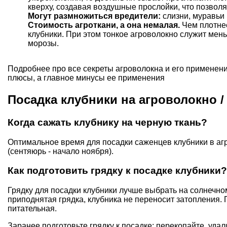
кверху, создавая воздушные прослойки, что позволя
Могут размножиться вредители:
слизни, муравьи 
Стоимость агроткани, а она немалая.
Чем плотнее
клубники. При этом тонкое агроволокно служит мень
морозы.
Подробнее про все секреты агроволокна и его применен
плюсы, а главное минусы ее применения
Посадка клубники на агроволокно /
Когда сажать клубнику на черную ткань?
Оптимальное время для посадки саженцев клубники в агр
(сентяюрь - начало ноября).
Как подготовить грядку к посадке клубники?
Грядку для посадки клубники лучше выбрать на солнечн
приподнятая грядка, клубника не переносит затопления.
питательная.
Заранее подготовьте грядку к посадке: перекопайте, удал