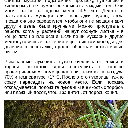
сциллы, мускари, подснежник, пролеску, пушкинию и
хионодоксу) не нужно выкапывать каждый год. Они
могут расти на одном месте 4-5 лет. Делить и
рассаживать мускари для пересадки нужно, когда
гнезда сильно разрастутся, чтобы они не мешали друг
другу и цветы были крупными. Можно приступать к
работе, когда у растений начнут сохнуть листья - в
конце лета-начале осени. Если ваши мускари и другие
мелколуковичные растения еще слишком молоды для
деления и пересадки, просто обрежьте пожелтевшие
листья.
Выкопанные луковицы нужно очистить от земли и
корней, несколько дней просушить в хорошо
проветриваемом помещении при влажности воздуха
70% и температуре +17ºС. После этого луковицы нужно
сразу пересадить на новое место. Если посадка
откладывается, положите луковицы в емкость с торфом
или влажный песок, чтобы защитить от пересыхания.