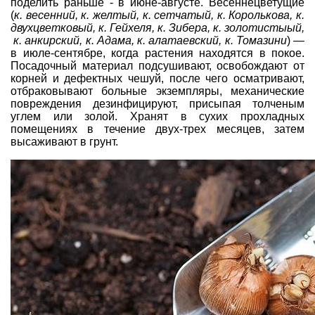
поделить раньше - в июне-августе. Весеннецветущие
(
к. весенний, к. желтый, к. сетчатый, к. Королькова, к.
двухцветковый, к. Гейхеля, к. Зибера, к. золотистыый,
к. анкирский, к. Адама, к. алатаевский, к. Томазини
) —
в июле-сентябре, когда растения находятся в покое.
Посадочный материал подсушивают, освобождают от
корней и дефектных чешуй, после чего осматривают,
отбраковывают больные экземпляры, механические
повреждения дезинфицируют, присыпая толченым
углем или золой. Хранят в сухих прохладных
помещениях в течение двух-трех месяцев, затем
высаживают в грунт.