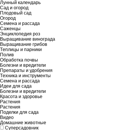
Лунный календарь
Сад и огород
Плодовый сад
Огород
Семена и рассада
Саженцы
Энциклопедия роз
Выращивание винограда
Выращивание грибов
Теплицы и парники
Полив
Обработка почвы
Болезни и вредители
Препараты и удобрения
Техника и инструменты
Семена и рассада
Идеи для сада
Болезни и вредители
Красота и здоровье
Растения
Растения
Поделки для сада
Видео
Домашние животные
Суперсадовник