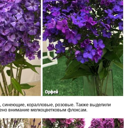
е, синеющие, коралловые, розовые. Также выделили
лено внимание мелкоцветковым флоксам.