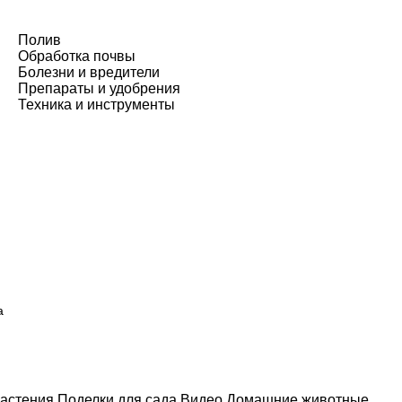
Полив
Обработка почвы
Болезни и вредители
Препараты и удобрения
Техника и инструменты
а
астения
Поделки для сада
Видео
Домашние животные