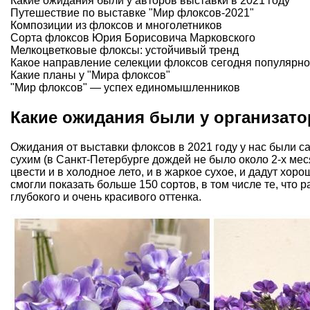
Какие ожидания были у авторов выставки в 2021 году
Путешествие по выставке "Мир флоксов-2021"
Композиции из флоксов и многолетников
Сорта флоксов Юрия Борисовича Марковского
Мелкоцветковые флоксы: устойчивый тренд
Какое направление селекции флоксов сегодня популярно
Какие планы у "Мира флоксов"
"Мир флоксов" — успех единомышленников
Какие ожидания были у организато
Ожидания от выставки флоксов в 2021 году у нас были с
сухим (в Санкт-Петербурге дождей не было около 2-х мес
цвести и в холодное лето, и в жаркое сухое, и дадут хор
смогли показать больше 150 сортов, в том числе те, что
глубокого и очень красивого оттенка.