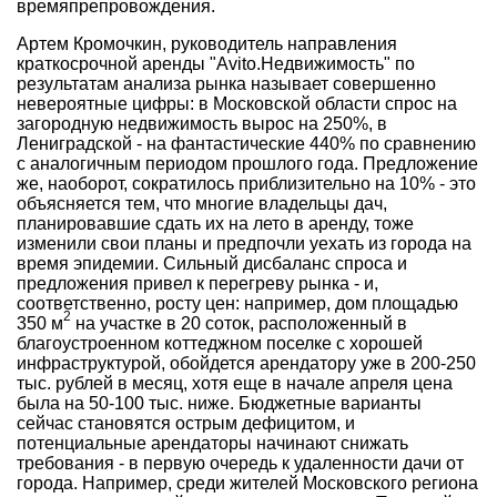
времяпрепровождения.
Артем Кромочкин, руководитель направления
краткосрочной аренды "Avito.Недвижимость" по
результатам анализа рынка называет совершенно
невероятные цифры: в Московской области спрос на
загородную недвижимость вырос на 250%, в
Лениградской - на фантастические 440% по сравнению
с аналогичным периодом прошлого года. Предложение
же, наоборот, сократилось приблизительно на 10% - это
объясняется тем, что многие владельцы дач,
планировавшие сдать их на лето в аренду, тоже
изменили свои планы и предпочли уехать из города на
время эпидемии. Сильный дисбаланс спроса и
предложения привел к перегреву рынка - и,
соответственно, росту цен: например, дом площадью
2
350 м
на участке в 20 соток, расположенный в
благоустроенном коттеджном поселке с хорошей
инфраструктурой, обойдется арендатору уже в 200-250
тыс. рублей в месяц, хотя еще в начале апреля цена
была на 50-100 тыс. ниже. Бюджетные варианты
сейчас становятся острым дефицитом, и
потенциальные арендаторы начинают снижать
требования - в первую очередь к удаленности дачи от
города. Например, среди жителей Московского региона