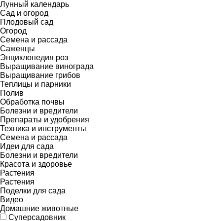
Лунный календарь
Сад и огород
Плодовый сад
Огород
Семена и рассада
Саженцы
Энциклопедия роз
Выращивание винограда
Выращивание грибов
Теплицы и парники
Полив
Обработка почвы
Болезни и вредители
Препараты и удобрения
Техника и инструменты
Семена и рассада
Идеи для сада
Болезни и вредители
Красота и здоровье
Растения
Растения
Поделки для сада
Видео
Домашние животные
Суперсадовник