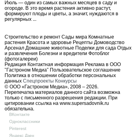
Июль — один из самых важных месяцев в саду и
огороде. В это время растения активно растут,
формируют плоды и цветы, а значит, нуждаются в
регулярных ...
Строительство и ремонт
Сады мира
Комнатные
растения
Красота и здоровье
Рецепты
Домоводство
Арсенал
Домашние животные
Поделки для сада
Отдых
и развлечения
Болезни и вредители
Фотоблог
(фотогалереи)
Редакция
Контактная информация
Реклама в ООО
"Гастроном Медиа"
Пользовательское соглашение
Политика в отношении обработки персональных
данных
Спецпроекты
Конкурсы
© ООО «Гастроном Медиа», 2008 –
2026.
Перепечатка материалов данного сайта возможна
только с письменного разрешения редакции. При
цитировании ссылка на
www.supersadovnik.ru
обязательна.
ВКонтакте
Одноклассники
Pinterest
Яндекс Дзен