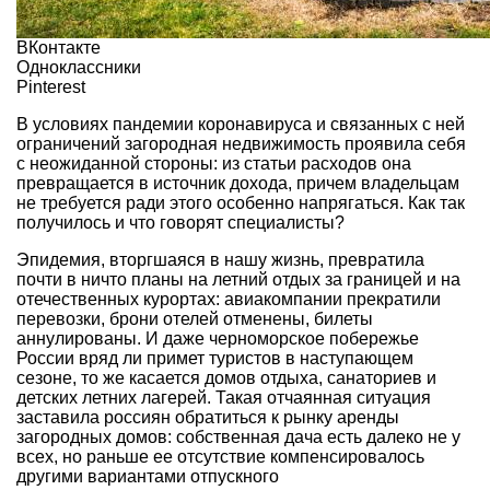
ВКонтакте
Одноклассники
Pinterest
В условиях пандемии коронавируса и связанных с ней
ограничений загородная недвижимость проявила себя
с неожиданной стороны: из статьи расходов она
превращается в источник дохода, причем владельцам
не требуется ради этого особенно напрягаться. Как так
получилось и что говорят специалисты?
Эпидемия, вторгшаяся в нашу жизнь, превратила
почти в ничто планы на летний отдых за границей и на
отечественных курортах: авиакомпании прекратили
перевозки, брони отелей отменены, билеты
аннулированы. И даже черноморское побережье
России вряд ли примет туристов в наступающем
сезоне, то же касается домов отдыха, санаториев и
детских летних лагерей. Такая отчаянная ситуация
заставила россиян обратиться к рынку аренды
загородных домов: собственная дача есть далеко не у
всех, но раньше ее отсутствие компенсировалось
другими вариантами отпускного