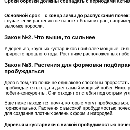
Сроки обрезки должны совпадать с периодами активн
Основной срок – с конца зимы до распускания почек:
случае, если растению не наносят больших ран, например
выломке поросли.
Закон №2. Что выше, то сильнее
У деревьев, крупных кустарников наиболее мощные, сил
приросте прошлого года. Рост ниже расположенных побе
Закон №3. Растения для формовки подбираю
пробуждаться
Дело в том, что почки не одинаково способны прорастать
пробуждается всегда и дает самый мощный побег. Ниже
побеги-конкуренты. Они отходят от стебля под острым уг
Еще ниже находятся почки, которые могут пробуждаться,
горизонтально. Растения с высокой пробудимостью поче
для создания плотных зеленых форм и изгородей.
Деревья и кустарники с низкой пробудимостью поче