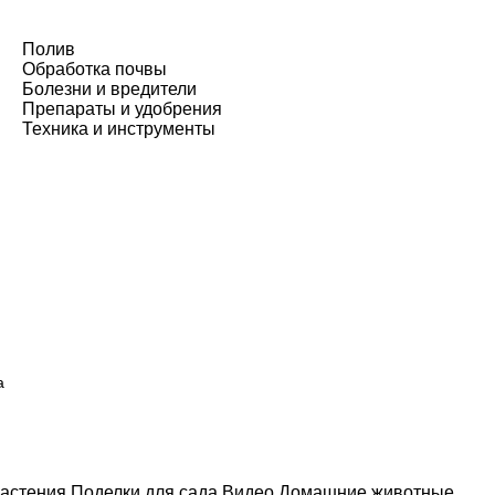
Полив
Обработка почвы
Болезни и вредители
Препараты и удобрения
Техника и инструменты
а
астения
Поделки для сада
Видео
Домашние животные