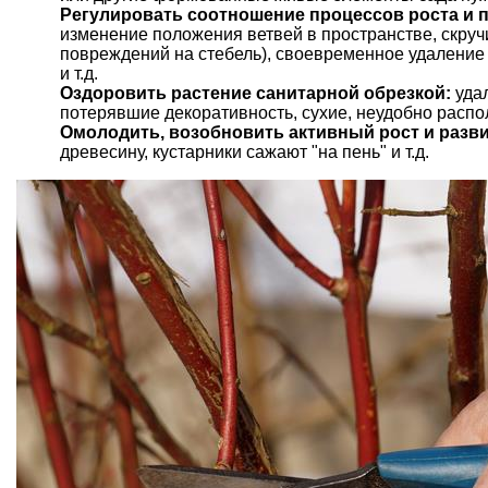
Регулировать соотношение процессов роста и 
изменение положения ветвей в пространстве, скруч
повреждений на стебель), своевременное удаление
и т.д.
Оздоровить растение санитарной обрезкой:
уда
потерявшие декоративность, сухие, неудобно распо
Омолодить, возобновить активный рост и разви
древесину, кустарники сажают "на пень" и т.д.