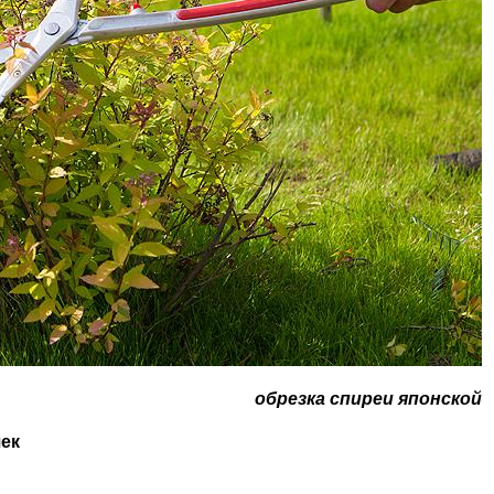
обрезка спиреи японской
ек