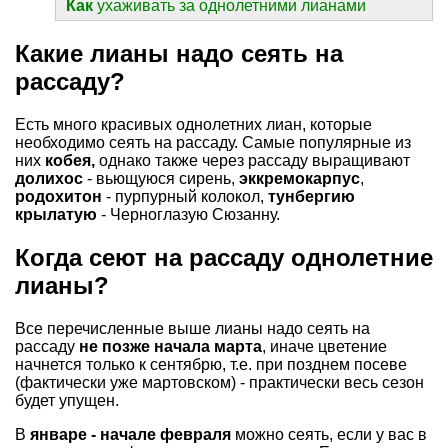
Как
ухаживать за однолетними лианами
Какие лианы надо сеять на
рассаду?
Есть много красивых однолетних лиан, которые
необходимо сеять на рассаду. Самые популярные из
них
кобея
,
однако также через рассаду выращивают
долихос
- вьющуюся сирень,
эккремокарпус
,
родохитон
- пурпурный колокол,
тунбергию
крылатую
- Черноглазую Сюзанну.
Когда сеют на рассаду однолетние
лианы?
Все перечисленные выше лианы надо сеять на
рассаду
не позже начала марта
, иначе цветение
начнется только к сентябрю, т.е. при позднем посеве
(фактически уже мартовском) - практически весь сезон
будет упущен.
В
январе - начале февраля
можно сеять, если у вас в