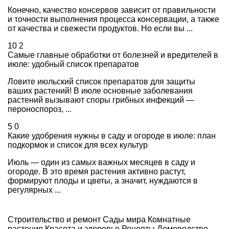
Конечно, качество консервов зависит от правильности
и точности выполнения процесса консервации, а также
от качества и свежести продуктов. Но если вы ...
10
2
Самые главные обработки от болезней и вредителей в
июле: удобный список препаратов
Ловите июльский список препаратов для защиты
ваших растений! В июле основные заболевания
растений вызывают споры грибных инфекций —
пероноспороз, ...
5
0
Какие удобрения нужны в саду и огороде в июле: план
подкормок и список для всех культур
Июль — один из самых важных месяцев в саду и
огороде. В это время растения активно растут,
формируют плоды и цветы, а значит, нуждаются в
регулярных ...
Строительство и ремонт
Сады мира
Комнатные
растения
Красота и здоровье
Рецепты
Домоводство