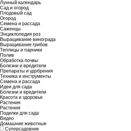
Лунный календарь
Сад и огород
Плодовый сад
Огород
Семена и рассада
Саженцы
Энциклопедия роз
Выращивание винограда
Выращивание грибов
Теплицы и парники
Полив
Обработка почвы
Болезни и вредители
Препараты и удобрения
Техника и инструменты
Семена и рассада
Идеи для сада
Болезни и вредители
Красота и здоровье
Растения
Растения
Поделки для сада
Видео
Домашние животные
Суперсадовник