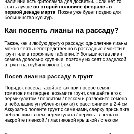
наличчии есть фитолампа для досветки. Если нет, то
сеять лучше
во второй половине феврале - в
первой декаде марта
. Позже уже будет поздно для
большинства культур.
Как посеять лианы на рассаду?
Также, как и любую другую рассаду: однолетние лианы
можно сеять непосредственно в рассадные емоксти в
грунт или в торфяные таблетки. У большинства лиан
семена довольно крупные, поэтому их сеят с заделкой
в грунт на глубину около 1 см.
Посев лиан на рассаду в грунт
Порядок посева такой же как при посеве семян
томатов или перцев: возьмите грунт, смешайте его с
вермикулитом / перлитом / песком и разложите семена
в небольшие углубления (ямки) с расстоянием в 2-4 см.
Аккуратно полейте грунт с семенами, сверху присыпьте
небольшим слоем вермикулита / перлита / песка и
накройте пленкой / пластиковой крышкой / стеклом.