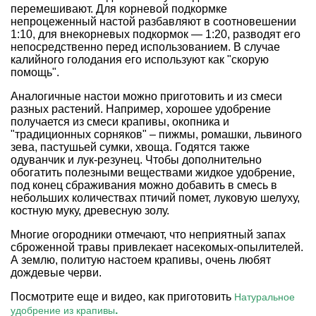
перемешивают. Для корневой подкормке
непроцеженный настой разбавляют в соотновешении
1:10, для внекорневых подкормок — 1:20, разводят его
непосредственно перед использованием. В случае
калийного голодания его используют как "скорую
помощь".
Аналогичные настои можно приготовить и из смеси
разных растений. Например, хорошее удобрение
получается из смеси крапивы, окопника и
"традиционных сорняков" – пижмы, ромашки, львиного
зева, пастушьей сумки, хвоща. Годятся также
одуванчик и лук-резунец. Чтобы дополнительно
обогатить полезными веществами
жидкое удобрение,
под конец сбраживания можно добавить в смесь в
небольших количествах птичий помет, луковую шелуху,
костную муку, древесную золу.
Многие огородники отмечают, что неприятный запах
сброженной травы привлекает
насекомых-опылителей
.
А землю, политую настоем крапивы, очень любят
дождевые черви
.
Посмотрите еще и видео, как приготовить
Натуральное
.
удобрение из крапивы