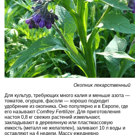
Окопник лекарственный
Для культур, требующих много калия и меньше азота —
томатов, огурцов, фасоли — хорошо подходит
удобрение из окопника. Оно популярно и в Европе, где
его называют
Comfrey Fertilizer
. Для приготовления
настоя 0,8 кг свежих растений измельчают,
закладывают в деревянную или пластмассовую
емкость (металл не желателен), заливают 10 л воды и
оставляют на 4 недели. Массу ежедневно