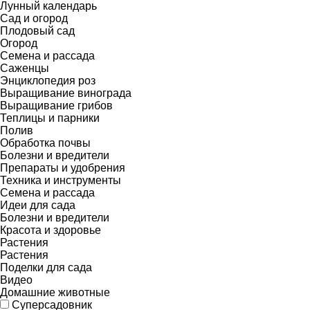
Лунный календарь
Сад и огород
Плодовый сад
Огород
Семена и рассада
Саженцы
Энциклопедия роз
Выращивание винограда
Выращивание грибов
Теплицы и парники
Полив
Обработка почвы
Болезни и вредители
Препараты и удобрения
Техника и инструменты
Семена и рассада
Идеи для сада
Болезни и вредители
Красота и здоровье
Растения
Растения
Поделки для сада
Видео
Домашние животные
Суперсадовник