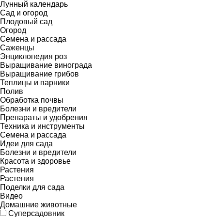
Лунный календарь
Сад и огород
Плодовый сад
Огород
Семена и рассада
Саженцы
Энциклопедия роз
Выращивание винограда
Выращивание грибов
Теплицы и парники
Полив
Обработка почвы
Болезни и вредители
Препараты и удобрения
Техника и инструменты
Семена и рассада
Идеи для сада
Болезни и вредители
Красота и здоровье
Растения
Растения
Поделки для сада
Видео
Домашние животные
Суперсадовник