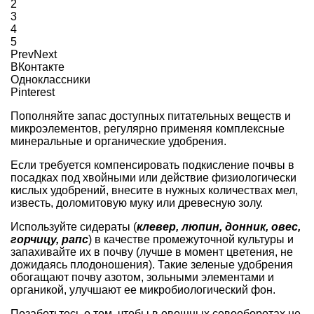
2
3
4
5
Prev
Next
ВКонтакте
Одноклассники
Pinterest
Пополняйте запас доступных питательных веществ и
микроэлементов, регулярно применяя комплексные
минеральные
и
органические удобрени
я.
Если требуется компенсировать подкисление почвы в
посадках под хвойными или действие физиологически
кислых
удобрений, внесите в нужных количествах мел,
известь, доломитовую муку или древесную золу.
Используйте сидераты (
клевер, люпин, донник, овес,
горчицу, рапс
) в качестве промежуточной культуры и
запахивайте их в почву (лучше в момент цветения, не
дожидаясь плодоношения). Такие зеленые удобрения
обогащают почву азотом, зольными элементами и
органикой, улучшают ее микробиологический фон.
Позаботьтесь о том, чтобы в овощных севооборотах не