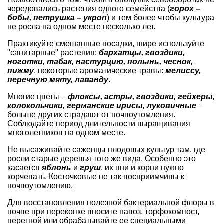
чередовались растения одного семейства (
горох
–
бобы,
петрушка
–
укроп
) и тем более чтобы культура
не росла на одном месте несколько лет.
Практикуйте смешанные посадки, шире используйте
"санитарные" растения:
бархатцы
,
гвоздики
,
ноготки, табак, настурцию, полынь,
чеснок
,
пижму
, некоторые ароматические травы:
мелиссу
,
перечную
мяту
,
лаванду
.
Многие цветы –
флоксы
,
астры
, гвоздики, гейхеры,
колокольчики, германские
ирисы
,
луковичные
–
больше других страдают от почвоутомления.
Соблюдайте период длительности выращивания
многолетников на одном месте.
Не высаживайте саженцы плодовых культур там, где
росли старые деревья того же вида. Особенно это
касается
яблонь
и
груш
, их пни и корни нужно
корчевать. Косточковые не так восприимчивы к
почвоутомлению.
Для восстановления полезной бактериальной флоры в
почве при перекопке вносите навоз, торфокомпост,
перегной или обрабатывайте ее специальными