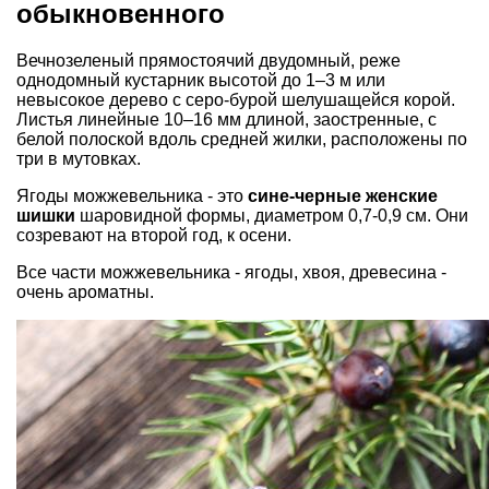
обыкновенного
Вечнозеленый прямостоячий двудомный, реже
однодомный кустарник высотой до 1–3 м или
невысокое дерево с серо-бурой шелушащейся корой.
Листья линейные 10–16 мм длиной, заостренные, с
белой полоской вдоль средней жилки, расположены по
три в мутовках.
Ягоды можжевельника - это
сине-черные женские
шишки
шаровидной формы, диаметром 0,7-0,9 см. Они
созревают на второй год, к осени.
Все части можжевельника - ягоды, хвоя, древесина -
очень ароматны.