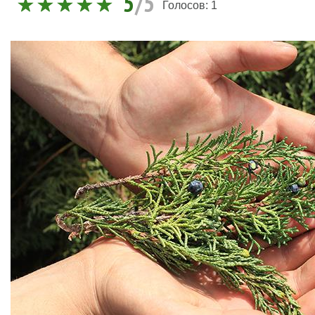
5
/5
Голосов:
1