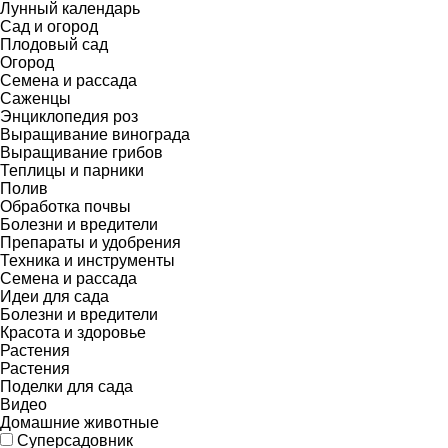
Лунный календарь
Сад и огород
Плодовый сад
Огород
Семена и рассада
Саженцы
Энциклопедия роз
Выращивание винограда
Выращивание грибов
Теплицы и парники
Полив
Обработка почвы
Болезни и вредители
Препараты и удобрения
Техника и инструменты
Семена и рассада
Идеи для сада
Болезни и вредители
Красота и здоровье
Растения
Растения
Поделки для сада
Видео
Домашние животные
Суперсадовник