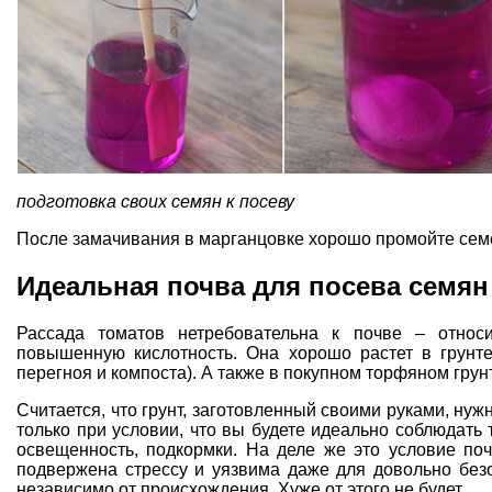
подготовка своих семян к посеву
После замачивания в марганцовке хорошо промойте семе
Идеальная почва для посева семян
Рассада томатов нетребовательна к почве – относи
повышенную кислотность. Она хорошо растет в грунте
перегноя и компоста). А также в покупном торфяном грун
Считается, что грунт, заготовленный своими руками, нуж
только при условии, что вы будете идеально соблюдать
освещенность, подкормки. На деле же это условие по
подвержена стрессу и уязвима даже для довольно безо
независимо от происхождения. Хуже от этого не будет.