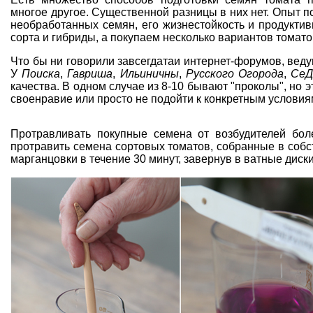
многое другое. Существенной разницы в них нет. Опыт по
необработанных семян, его жизнестойкость и продукти
сорта и гибриды, а покупаем несколько вариантов томат
Что бы ни говорили завсегдатаи интернет-форумов, вед
У
Поиска
,
Гавриша
,
Ильиничны
,
Русского Огорода
,
СеД
качества. В одном случае из 8-10 бывают "проколы", но 
своенравие или просто не подойти к конкретным услови
Протравливать покупные семена от возбудителей бо
протравить семена сортовых томатов, собранные в собс
марганцовки в течение 30 минут, завернув в ватные диски