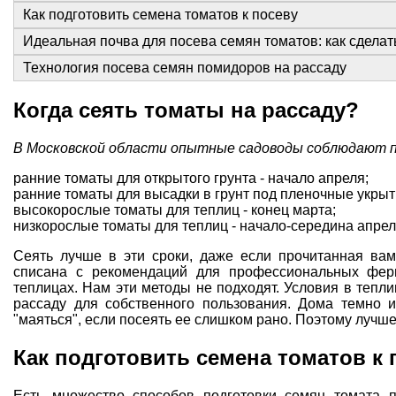
Как подготовить семена томатов к посеву
Идеальная почва для посева семян томатов: как сдела
Технология посева семян помидоров на рассаду
Когда сеять томаты на рассаду?
В Московской области опытные садоводы соблюдают п
ранние томаты для открытого грунта - начало апреля;
ранние томаты для высадки в грунт под пленочные укрыт
высокорослые томаты для теплиц - конец марта;
низкорослые томаты для теплиц - начало-середина апрел
Сеять лучше в эти сроки, даже если прочитанная вам
списана с рекомендаций для профессиональных фер
теплицах. Нам эти методы не подходят. Условия в тепл
рассаду для собственного пользования. Дома темно и
"маяться", если посеять ее слишком рано. Поэтому лучше
Как подготовить семена томатов к 
Есть множество способов подготовки семян томата п