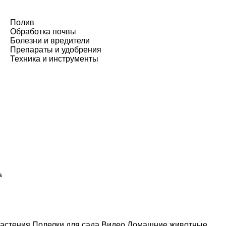
Полив
Обработка почвы
Болезни и вредители
Препараты и удобрения
Техника и инструменты
а
астения
Поделки для сада
Видео
Домашние животные