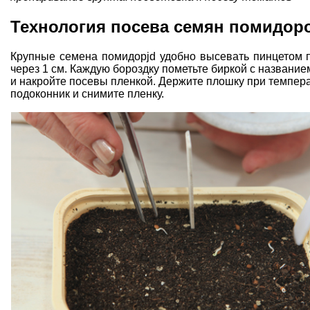
Технология посева семян помидоро
Крупные семена помидорjd удобно высевать пинцетом п
через 1 см. Каждую бороздку пометьте биркой с название
и накройте посевы пленкой. Держите плошку при температ
подоконник и снимите пленку.