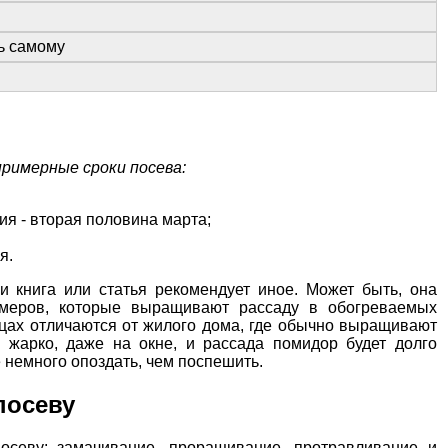
ть самому
римерные сроки посева:
ия - вторая половина марта;
я.
и книга или статья рекомендует иное. Может быть, она
меров, которые выращивают рассаду в обогреваемых
ицах отличаются от жилого дома, где обычно выращивают
 жарко, даже на окне, и рассада помидор будет долго
 немного опоздать, чем поспешить.
посеву
осеву: замачивание, проращивание, протравливание и