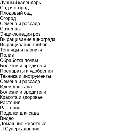
Лунный календарь
Сад и огород
Плодовый сад
Огород
Семена и рассада
Саженцы
Энциклопедия роз
Выращивание винограда
Выращивание грибов
Теплицы и парники
Полив
Обработка почвы
Болезни и вредители
Препараты и удобрения
Техника и инструменты
Семена и рассада
Идеи для сада
Болезни и вредители
Красота и здоровье
Растения
Растения
Поделки для сада
Видео
Домашние животные
Суперсадовник