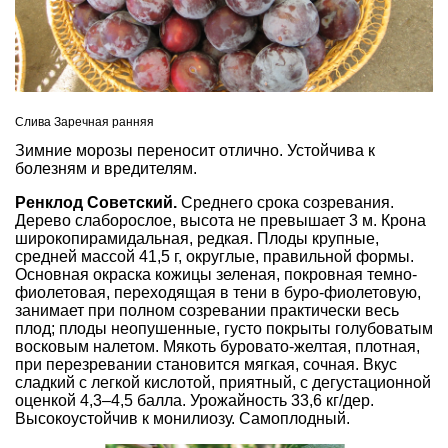
Слива Заречная ранняя
Зимние морозы переносит отлично. Устойчива к
болезням и вредителям.
Ренклод Советский.
Среднего срока созревания.
Дерево слаборослое, высота не превышает 3 м. Крона
широкопирамидальная, редкая. Плоды крупные,
средней массой 41,5 г, округлые, правильной формы.
Основная окраска кожицы зеленая, покровная темно-
фиолетовая, переходящая в тени в буро-фиолетовую,
занимает при полном созревании практически весь
плод; плоды неопушенные, густо покрыты голубоватым
восковым налетом. Мякоть буровато-желтая, плотная,
при перезревании становится мягкая, сочная. Вкус
сладкий с легкой кислотой, приятный, с дегустационной
оценкой 4,3–4,5 балла. Урожайность 33,6 кг/дер.
Высокоустойчив к монилиозу. Самоплодный.