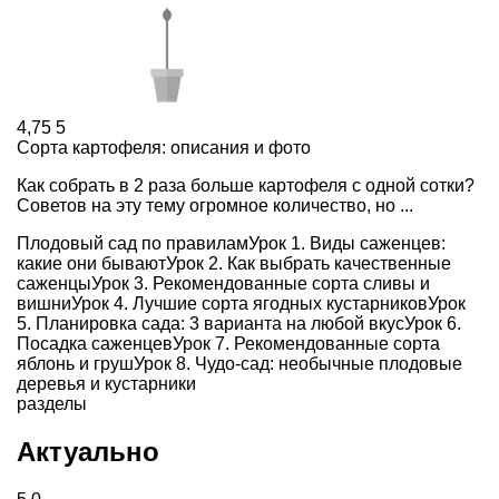
4,75
5
Сорта картофеля: описания и фото
Как собрать в 2 раза больше картофеля с одной сотки?
Советов на эту тему огромное количество, но ...
Плодовый сад по правилам
Урок
1
.
Виды саженцев:
какие они бывают
Урок
2
.
Как выбрать качественные
саженцы
Урок
3
.
Рекомендованные сорта сливы и
вишни
Урок
4
.
Лучшие сорта ягодных кустарников
Урок
5
.
Планировка сада: 3 варианта на любой вкус
Урок
6
.
Посадка саженцев
Урок
7
.
Рекомендованные сорта
яблонь и груш
Урок
8
.
Чудо-сад: необычные плодовые
деревья и кустарники
разделы
Актуально