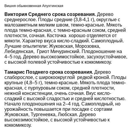
Вишня обыкновенная Апухтинская
Виктория Среднего срока созревания.
Дерево
среднерослое. Плоды средние (3,8-4,1 г), округлые с
малозаметным мелким швом, темно-красные. Мякоть
плода темно-красная, с темно-красным соком, средней
плотности, сочная. Косточка хорошо отделяется от
мякоти. Характер вкуса кисло-сладкий. Самоплодный.
Лучшие опылители: Жуковская, Морозовка,
Лебедянская, Гриот Мичуринский. Плодоношение на
4–5 год. Дерево высокозимостойкое, засухоустойчивое,
с высокой полевой устойчивостью к коккомикозу.
Тамарис Позднего срока созревания.
Дерево
слаборослое, с широкоокруглой редкой кроной. Плоды
крупные (4,8–5 г), темно-красные. Мякоть плода темно-
красная, с пурпуровым соком, средней плотности,
нежной консистенции, очень сочная. Вкус кисло-
сладкий с высокой сладостью и средней кислотностью.
Начало плодоношения на 2–4 год. Самоплодный, но
урожайность повышается при посадке с сортами
Жуковская, Тургеневка, Любская. Дерево
высокозимостойкое, с высокой устойчивостью к
коккомикозу.