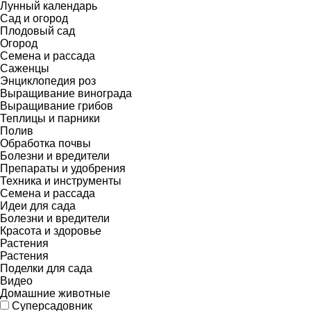
Лунный календарь
Сад и огород
Плодовый сад
Огород
Семена и рассада
Саженцы
Энциклопедия роз
Выращивание винограда
Выращивание грибов
Теплицы и парники
Полив
Обработка почвы
Болезни и вредители
Препараты и удобрения
Техника и инструменты
Семена и рассада
Идеи для сада
Болезни и вредители
Красота и здоровье
Растения
Растения
Поделки для сада
Видео
Домашние животные
Суперсадовник