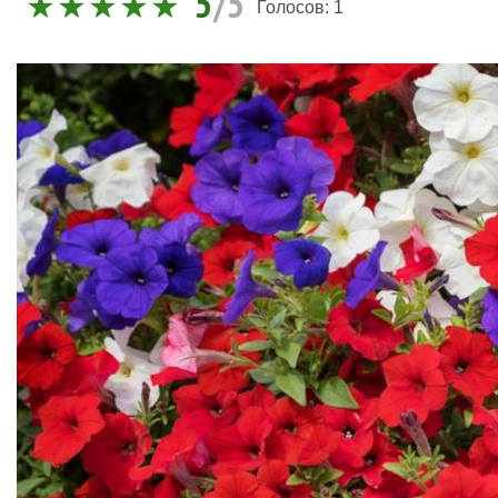
5
/5
Голосов:
1