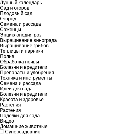
Лунный календарь
Сад и огород
Плодовый сад
Огород
Семена и рассада
Саженцы
Энциклопедия роз
Выращивание винограда
Выращивание грибов
Теплицы и парники
Полив
Обработка почвы
Болезни и вредители
Препараты и удобрения
Техника и инструменты
Семена и рассада
Идеи для сада
Болезни и вредители
Красота и здоровье
Растения
Растения
Поделки для сада
Видео
Домашние животные
Суперсадовник