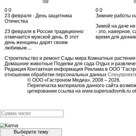
0
0
0
0
23 февраля - День защитника
Зимние работы н
Отечества
Зимой на даче не
23 февраля в России традиционно
- это, наверное, 
отмечается мужской день. В этот
время для дачника
день женщины дарят своим
любимым ...
Строительство и ремонт
Сады мира
Комнатные растения
Домашние животные
Поделки для сада
Отдых и развлеч
Редакция
Контактная информация
Реклама в ООО "Гаст
отношении обработки персональных данных
Спецпроект
© ООО «Гастроном Медиа», 2008 –
2026.
Перепечатка материалов данного сайта возмож
цитировании ссылка на
www.supersadovnik.ru
об
Выберите тему