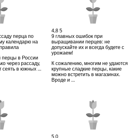
4,8
5
ссаду перца по
9 главных ошибок при
му календарю на
выращивании перцев: не
 правила
допускайте их и всегда будете с
урожаем!
 перцы в России
о через рассаду,
К сожалению, многим не удаются
 сеять в южных ...
крупные сладкие перцы, какие
можно встретить в магазинах.
Вроде и ...
5
0