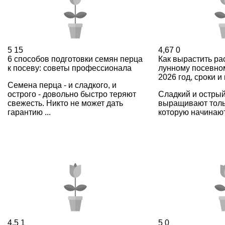
5
15
4,67
0
6 способов подготовки семян перца
Как вырастить ра
к посеву: советы профессионала
лунному посевно
2026 год, сроки и
Семена перца - и сладкого, и
острого - довольно быстро теряют
Сладкий и острый
свежесть. Никто не может дать
выращивают тольк
гарантию ...
которую начинают
4,5
1
5
0