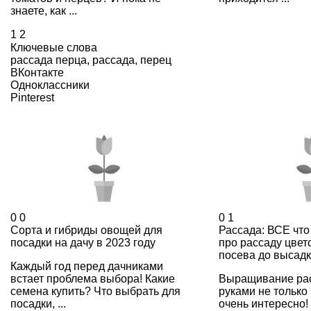
знаете, как ...
1
2
Ключевые слова
рассада перца
,
рассада
,
перец
ВКонтакте
Одноклассники
Pinterest
0
0
0
1
Сорта и гибриды овощей для
Рассада: ВСЕ что
посадки на дачу в 2023 году
про рассаду цвет
посева до высадк
Каждый год перед дачниками
встает проблема выбора! Какие
Выращивание ра
семена купить? Что выбрать для
руками не только 
посадки, ...
очень интересно!