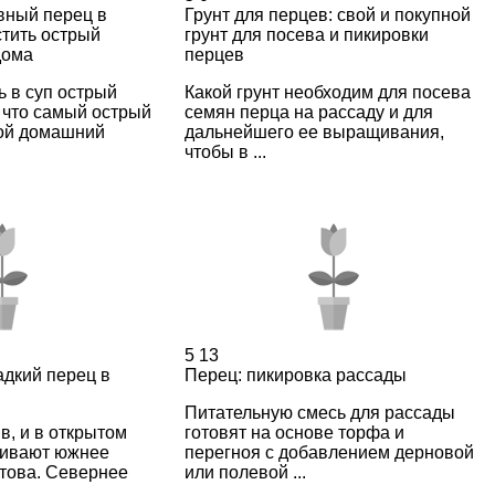
вный перец в
Грунт для перцев: свой и покупной
стить острый
грунт для посева и пикировки
дома
перцев
 в суп острый
Какой грунт необходим для посева
 что самый острый
семян перца на рассаду и для
вой домашний
дальнейшего ее выращивания,
чтобы в ...
5
13
адкий перец в
Перец: пикировка рассады
Питательную смесь для рассады
, и в открытом
готовят на основе торфа и
щивают южнее
перегноя с добавлением дерновой
това. Севернее
или полевой ...