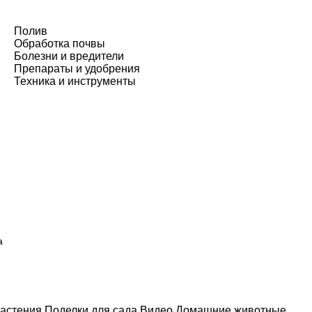
Полив
Обработка почвы
Болезни и вредители
Препараты и удобрения
Техника и инструменты
а
астения
Поделки для сада
Видео
Домашние животные