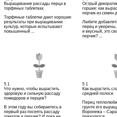
Выращивание рассады перца в
Острый декорати
торфяных таблетках
горшке: как выра
перчик из семян 
Торфяные таблетки дают хорошие
результаты при выращивании
Любите добавлять
культур, которые испытывают
перец и уверены,
повышенный ...
и вкусный, это с
перчик? ...
5
1
5
1
Что нужно, чтобы вырастить
Как вырастить сл
здоровую и сильную рассаду
средней полосе
помидоров и перцев?
Перец теплолюбив
В этом году вы собираетесь в
грунте его выра
первый раз посеять рассаду
Воронежа – Сара
томатов и перцев? И пока не
приходится ...