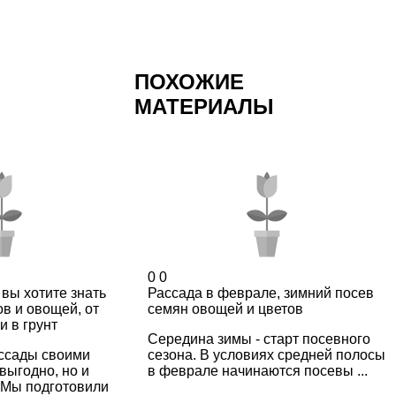
ПОХОЖИЕ
МАТЕРИАЛЫ
0
0
 вы хотите знать
Рассада в феврале, зимний посев
ов и овощей, от
семян овощей и цветов
и в грунт
Середина зимы - старт посевного
ссады своими
сезона. В условиях средней полосы
выгодно, но и
в феврале начинаются посевы ...
 Мы подготовили