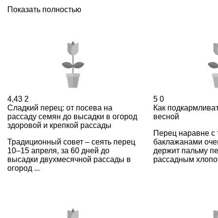
Показать полностью
4,43
2
5
0
Сладкий перец: от посева на
Как подкармливат
рассаду семян до высадки в огород
весной
здоровой и крепкой рассады
Перец наравне с 
Традиционный совет – сеять перец
баклажанами оче
10–15 апреля, за 60 дней до
держит пальму п
высадки двухмесячной рассады в
рассадным хлопот
огород ...