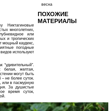
весна
ПОХОЖИЕ
МАТЕРИАЛЫ
у Никтагиновые
стых многолетних,
лубневидное или
ных и тропических
т мощный каудекс,
риятные погодные
 видов используют
ак “удивительный”.
: белая, желтая,
стении могут быть
 – не более суток.
к, или в пасмурную
дня. За душистые
ое время суток,
ой.