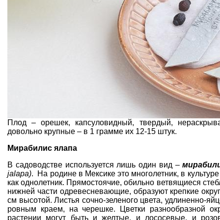
Плод – орешек, капсуловидный, твердый, нераскры
довольно крупные – в 1 грамме их 12-15 штук.
Мирабилис ялапа
В садоводстве используется лишь один вид –
мирабили
jalapa)
. На родине в Мексике это многолетник, в культу
как однолетник. Прямостоячие, обильно ветвящиеся стеб
нижней части одревесневающие, образуют крепкие округ
см высотой. Листья сочно-зеленого цвета, удлиненно-яй
ровным краем, на черешке. Цветки разнообразной ок
растении могут быть и желтые, и лососевые, и розо