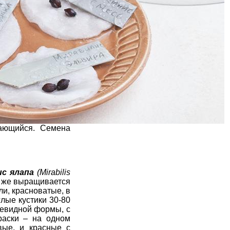
вающийся. Семена
с ялапа
(Mirabilis
ре же выращивается
ли, красноватые, в
лые кустики 30-80
цевидной формы, с
раски – на одном
вые, и красные с