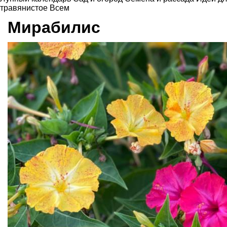
травянистое
Всем
Мирабилис