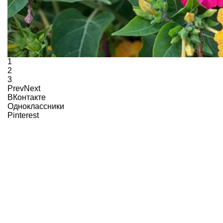
1
2
3
Prev
Next
ВКонтакте
Одноклассники
Pinterest