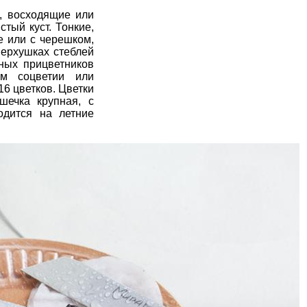
, восходящие или
тый куст. Тонкие,
е или с черешком,
верхушках стеблей
дных прицветников
ом соцветии или
16 цветков. Цветки
шечка крупная, с
одится на летние