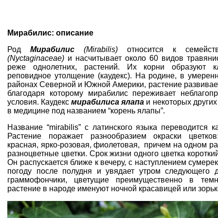
Мирабилис: описание
Род
Мирабилис
(Mirabilis)
относится к семейств
(Nyctaginaceae)
и насчитывает около 60 видов травяни
реже однолетних, растений. Их корни образуют к
реповидное утолщение (каудекс). На родине, в умерен
районах Северной и Южной Америки, растение развивае
благодаря которому мирабилис переживает неблагоп
условия. Каудекс
мирабилиса ялапа
и некоторых других
в медицине под названием “корень ялапы”.
Название “mirabilis” с латинского языка переводится к
Растение поражает разнообразием окраски цветков
красная, ярко-розовая, фиолетовая, причем на одном ра
разноцветные цветки. Срок жизни одного цветка короткий
Он распускается ближе к вечеру, с наступлением сумере
погоду после полудня и увядает утром следующего 
граммофончики, цветущие преимущественно в темн
растение в народе именуют ночной красавицей или зорьк