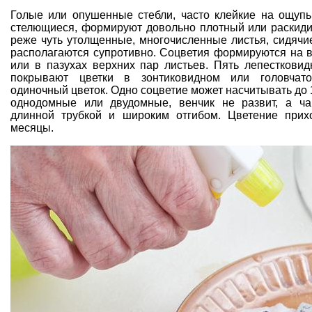
Голые или опушенные стебли, часто клейкие на ощупь
стелющиеся, формируют довольно плотный или раскидис
реже чуть утолщенные, многочисленные листья, сидячи
располагаются супротивно. Соцветия формируются на 
или в пазухах верхних пар листьев. Пять лепесткови
покрывают цветки в зонтиковидном или головчат
одиночный цветок. Одно соцветие может насчитывать до 
однодомные или двудомные, венчик не развит, а ча
длинной трубкой и широким отгибом. Цветение прих
месяцы.