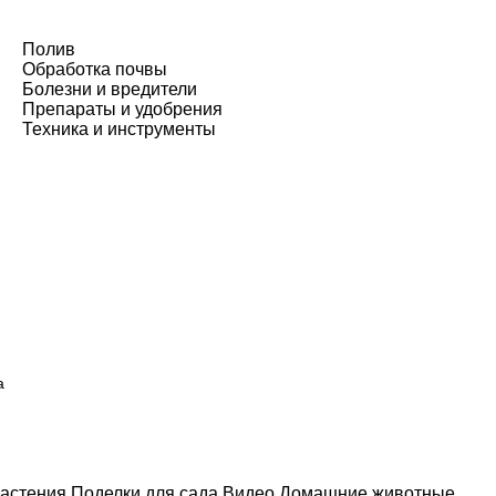
Полив
Обработка почвы
Болезни и вредители
Препараты и удобрения
Техника и инструменты
а
астения
Поделки для сада
Видео
Домашние животные