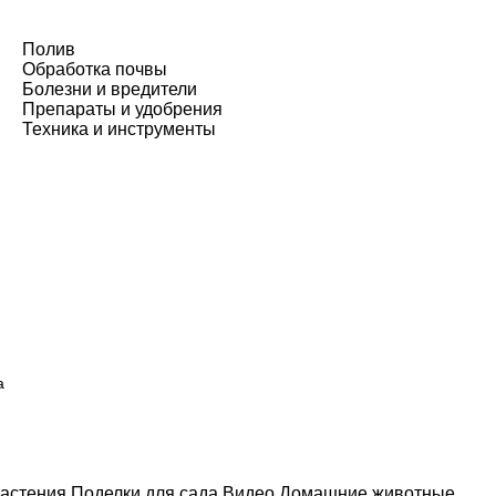
Полив
Обработка почвы
Болезни и вредители
Препараты и удобрения
Техника и инструменты
а
астения
Поделки для сада
Видео
Домашние животные