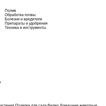
Полив
Обработка почвы
Болезни и вредители
Препараты и удобрения
Техника и инструменты
а
астения
Поделки для сада
Видео
Домашние животные