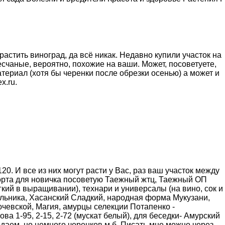
растить виноград, да всё никак. Недавно купили участок на
есчаные, вероятно, похожие на ваши. Может, посоветуете,
териал (хотя бы черенки после обрезки осенью) а может и
x.ru.
20. И все из них могут расти у Вас, раз ваш участок между
орта для новичка посоветую Таежный жтц, Таежный ОП
гкий в выращивании), технари и универсалы (на вино, сок и
ельника, Хасанский Сладкий, народная форма Мукузани,
чевской, Магия, амурцы селекции Потапенко -
а 1-95, 2-15, 2-72 (мускат белый), для беседки- Амурский
одаем, но немного черенков м.б. Писать мне можно через