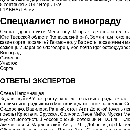
8 сентября 2014
/
Игорь Ткач
ГЛАВНАЯ
Всем
Специалист по винограду
Олёна, здравствуйте! Меня зовут Игорь. С детства хотел вы
Юге Тверской области (Конаковский р-н). Земли там тоже п
какие сорта посадить? Возможно, у Вас есть посадочный ма
саженцы? Заранее благодарен, моя почта igor-osteo@yande
Виноград
Саженцы
Участок
Сорта
ОТВЕТЫ ЭКСПЕРТОВ
Олёна Непомнящая
Здравствуйте! У нас растут многие сорта винограда, около 1
нашим виноградником и Москвой и даже тоже на песках. С
Сидоренко, Вавилова Ранний, стол. Агат Донской (очень ле
поесть) Кристалл, Брускам, Солярис, Леон Мийо, Мускат М
Мускат Золотистый Россошанский, селекции И.Н.Съян - Клю
Аметистовый, Мариновский, Август ЧП, Добрыня, гф Шатилов
Обоеполый...и не только....Подумайте... Саженцы мы не пр