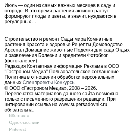
Июль — один из самых важных месяцев в саду и
огороде. В это время растения активно растут,
формируют плоды и цветы, а значит, нуждаются в
регулярных ...
Строительство и ремонт
Сады мира
Комнатные
растения
Красота и здоровье
Рецепты
Домоводство
Арсенал
Домашние животные
Поделки для сада
Отдых
и развлечения
Болезни и вредители
Фотоблог
(фотогалереи)
Редакция
Контактная информация
Реклама в ООО
"Гастроном Медиа"
Пользовательское соглашение
Политика в отношении обработки персональных
данных
Спецпроекты
Конкурсы
© ООО «Гастроном Медиа», 2008 –
2026.
Перепечатка материалов данного сайта возможна
только с письменного разрешения редакции. При
цитировании ссылка на
www.supersadovnik.ru
обязательна.
ВКонтакте
Одноклассники
Pinterest