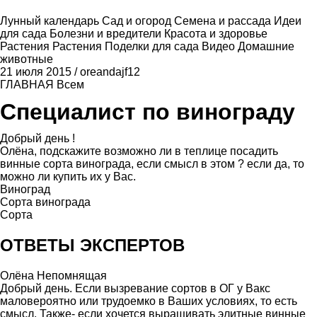
Лунный календарь
Сад и огород
Семена и рассада
Идеи
для сада
Болезни и вредители
Красота и здоровье
Растения
Растения
Поделки для сада
Видео
Домашние
животные
21 июля 2015
/
oreandajf12
ГЛАВНАЯ
Всем
Специалист по винограду
Добрый день !
Олёна, подскажите возможно ли в теплице посадить
винные сорта винограда, если смысл в этом ? если да, то
можно ли купить их у Вас.
Виноград
Сорта винограда
Сорта
ОТВЕТЫ ЭКСПЕРТОВ
Олёна Непомнящая
Добрый день. Если вызревание сортов в ОГ у Вакс
маловероятно или трудоемко в Ваших условиях, то есть
смысл. Также- если хочется выращивать элитные винные