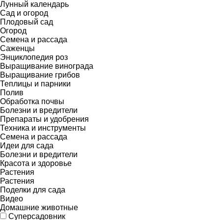
Лунный календарь
Сад и огород
Плодовый сад
Огород
Семена и рассада
Саженцы
Энциклопедия роз
Выращивание винограда
Выращивание грибов
Теплицы и парники
Полив
Обработка почвы
Болезни и вредители
Препараты и удобрения
Техника и инструменты
Семена и рассада
Идеи для сада
Болезни и вредители
Красота и здоровье
Растения
Растения
Поделки для сада
Видео
Домашние животные
Суперсадовник