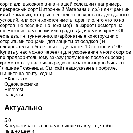
сорта для высокого вина -нашей селекции ( например,
прекрасный сорт Цитронный Магарача и др.) или Франции
или Германии, которые несколько поздноваты для данных
условий, или если хочется иметь гарантию, что что то из
сортов- не поздние, но нежные)) - вызреет несмотря на
возможные заморозки или грады. Да, и у меня кроме ОГ
есть два т.н. туннеля-поликарбонатные конструкции с
открытыми торцами -для защиты от осадков ( и
следовательно болезней). , где растет 10 сортов из 100.
Купить у нас можно черенки для укоренения многих сортов
по предварительному заказу (получение после обрезки) ,
кроме того , у нас очень редко и незакономерно бывают
"лишние " саженцы. См. сайт наш-указан в профиле.
Пишите на почту. Удачи.
ВКонтакте
Одноклассники
Pinterest
разделы
Актуально
5
0
Как ухаживать за розами в июле и августе, чтобы
пышно цвели