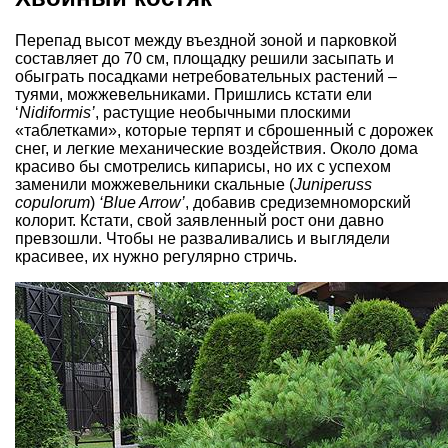
Перепад высот между въездной зоной и парковкой
составляет до 70 см, площадку решили засыпать и
обыграть посадками нетребовательных растений –
туями, можжевельниками. Пришлись кстати ели
‘
Nidiformis’
, растущие необычными плоскими
«таблетками», которые терпят и сброшенный с дорожек
снег, и легкие механические воздействия. Около дома
красиво бы смотрелись кипарисы, но их с успехом
заменили можжевельники скальные (
Juniperuss
copulorum
)
‘Blue Arrow’
, добавив средиземноморский
колорит. Кстати, свой заявленный рост они давно
превзошли. Чтобы не разваливались и выглядели
красивее, их нужно регулярно стричь.