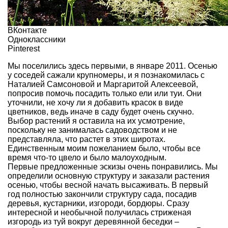
ВКонтакте
Одноклассники
Pinterest
Мы поселились здесь первыми, в январе 2011. Осенью
у соседей сажали крупномеры, и я познакомилась с
Наталией Самсоновой и Маргаритой Алексеевой,
попросив помочь посадить только ели или туи. Они
уточнили, не хочу ли я добавить красок в виде
цветников, ведь иначе в саду будет очень скучно.
Выбор растений я оставила на их усмотрение,
поскольку не занималась садоводством и не
представляла, что растет в этих широтах.
Единственным моим пожеланием было, чтобы все
время что-то цвело и было малоуходным.
Первые предложенные эскизы очень понравились. Мы
определили основную структуру и заказали растения
осенью, чтобы весной начать высаживать. В первый
год полностью закончили структуру сада, посадив
деревья, кустарники, изгороди, бордюры. Сразу
интересной и необычной получилась стриженая
изгородь из туй вокруг деревянной беседки –