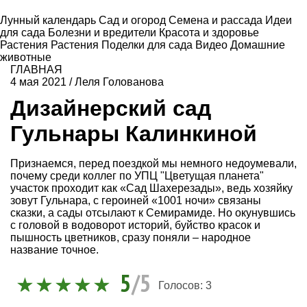
Лунный календарь
Сад и огород
Семена и рассада
Идеи
для сада
Болезни и вредители
Красота и здоровье
Растения
Растения
Поделки для сада
Видео
Домашние
животные
ГЛАВНАЯ
4 мая 2021
/
Леля Голованова
Дизайнерский сад
Гульнары Калинкиной
Признаемся, перед поездкой мы немного недоумевали,
почему среди коллег по УПЦ "Цветущая планета"
участок проходит как «Сад Шахерезады», ведь хозяйку
зовут Гульнара, с героиней «1001 ночи» связаны
сказки, а сады отсылают к Семирамиде. Но окунувшись
с головой в водоворот историй, буйство красок и
пышность цветников, сразу поняли – народное
название точное.
5
/5
Голосов:
3