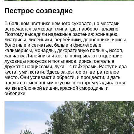
Пестрое созвездие
В большом цветнике немного суховато, но местами
встречается замковая глина, где, наоборот, влажно.
Поэтому высадили надежные растения: эхинацею,
лиатрисы, лилейники, вербейники, дербенники, ирисы
болотные и сетчатые, белые и фиолетовые
калимерисы, монарды, декоративную полынь, иссоп,
лапчатку. Лилейники и хосты прикрывают отцветшие
луковицы крокусов и тюльпанов, ирисы сетчатые
дружат с нарциссами, луки – с гейхерами. Растут и два
куста гуми, кстати. Здесь закрытое от ветра,теплое
место. Они успевают и обрасти, и процвести, и дать
плоды со смешанным вкусом, в котором угадываются
нотки войлочной вишни, красной смородины и
облепихи.