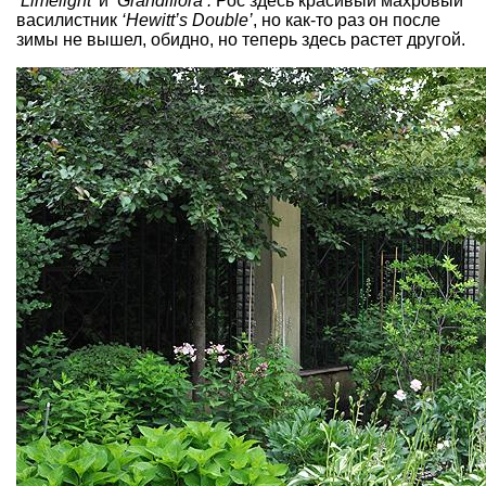
‘
Limelight
’ и
‘Grandiflora’.
Рос здесь красивый махровый
василистник
‘Hewitt’s Double’
, но как-то раз он после
зимы не вышел, обидно, но теперь здесь растет другой.