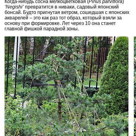
Когда-нибудь сосна мелкоцветковая (
Pinus parviflora
)
‘Negishi’
превратится в ниваки, садовый японский
бонсай. Будто пригнутая ветром, сошедшая с японских
акварелей – это как раз тот образ, который взяли за
основу при формировке. Лет через 10 она станет
главной фишкой парадной зоны.