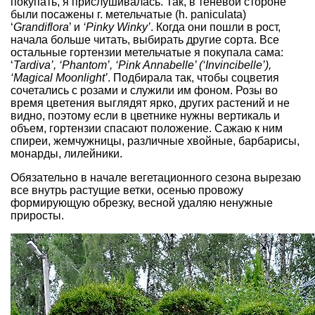
покупать, я прислушивалась. Так, в теневой стороне
были посажены г. метельчатые (h. paniculata)
‘
Grandiflora
’ и
‘Pinky Winky’
. Когда они пошли в рост,
начала больше читать, выбирать другие сорта. Все
остальные гортензии метельчатые я покупала сама:
‘
Tardiva’, ‘Phantom’, ‘Pink Annabelle’ (‘Invincibelle’),
‘Magical Moonlight’
. Подбирала так, чтобы соцветия
сочетались с розами и служили им фоном. Розы во
время цветения выглядят ярко, других растений и не
видно, поэтому если в цветнике нужны вертикаль и
объем, гортензии спасают положение. Сажаю к ним
спиреи, жемчужницы, различные хвойные, барбарисы,
монарды, лилейники.
Обязательно в начале вегетационного сезона вырезаю
все внутрь растущие ветки, осенью провожу
формирующую обрезку, весной удаляю ненужные
приросты.