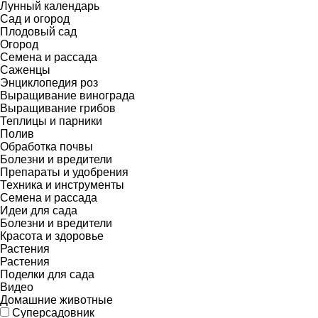
Лунный календарь
Сад и огород
Плодовый сад
Огород
Семена и рассада
Саженцы
Энциклопедия роз
Выращивание винограда
Выращивание грибов
Теплицы и парники
Полив
Обработка почвы
Болезни и вредители
Препараты и удобрения
Техника и инструменты
Семена и рассада
Идеи для сада
Болезни и вредители
Красота и здоровье
Растения
Растения
Поделки для сада
Видео
Домашние животные
Суперсадовник