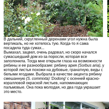
В дальний, скругленный деренами угол нужна была
вертикаль, но не хотелось тую. Когда-то я сама
посадила туда сумах...
Вымахал, зацвел, очень радовал, но скоро начался
сумасшедший дом из-за поросли, которая все
заполонила. Тогда мне открыли глаза на возможности
рябины и ее разнообразие: рябину ария
(Sorbus aria)
, у
которой листья похожи на дубовые, гранатную, виды с
белыми ягодами. Выбрала в качестве акцента рябину
смешанную
(S. commixta) ‘Dodong
’ с осенней красно-
коралловой окраской листьев, напоминающих
пальмовые. Она пока молодая, но два года украшает
это место.