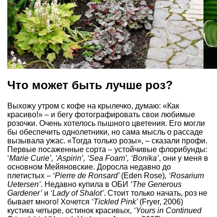
Что может быть лучше роз?
Выхожу утром с кофе на крылечко, думаю: «Как
красиво!» – и бегу фотографировать свои любимые
розочки. Очень хотелось пышного цветения. Его могли
бы обеспечить однолетники, но сама мысль о рассаде
вызывала ужас. «Тогда только розы», – сказали профи.
Первые посаженные сорта – устойчивые флорибунды:
‘
Marie Curie’, ‘Aspirin’, ‘Sea Foam’, ‘Bonika’
, они у меня в
основном Мейяновские. Доросла недавно до
плетистых –
‘Pierre de Ronsard’
(Eden Rose)
, ‘Rosarium
Uetersen’
. Недавно купила в ОБИ
‘The Generous
Gardener’
и
‘Lady of Shalot’
. Стоит только начать, роз не
бывает много! Хочется
‘Tickled Pink’
(Fryer, 2006)
кустика четыре, остинок красивых,
‘Yours in Continued