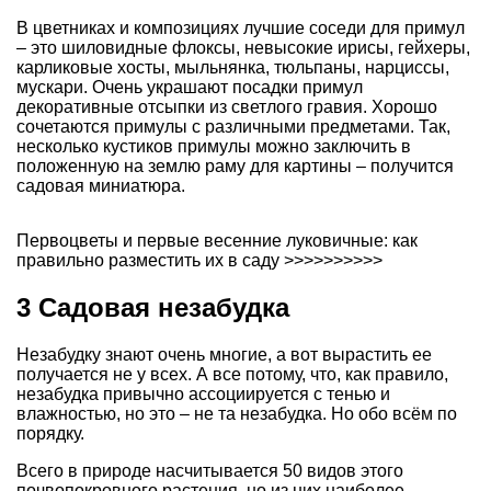
В цветниках и композициях лучшие соседи для примул
– это шиловидные флоксы, невысокие ирисы, гейхеры,
карликовые хосты, мыльнянка, тюльпаны, нарциссы,
мускари. Очень украшают посадки примул
декоративные отсыпки из светлого гравия. Хорошо
сочетаются примулы с различными предметами. Так,
несколько кустиков примулы можно заключить в
положенную на землю раму для картины – получится
садовая миниатюра.
Первоцветы и первые весенние луковичные: как
правильно разместить их в саду >>>>>>>>>>
3 Садовая незабудка
Незабудку знают очень многие, а вот вырастить ее
получается не у всех. А все потому, что, как правило,
незабудка привычно ассоциируется с тенью и
влажностью, но это – не та незабудка. Но обо всём по
порядку.
Всего в природе насчитывается 50 видов этого
почвопокровного растения, но из них наиболее