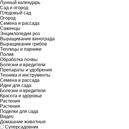
Лунный календарь
Сад и огород
Плодовый сад
Огород
Семена и рассада
Саженцы
Энциклопедия роз
Выращивание винограда
Выращивание грибов
Теплицы и парники
Полив
Обработка почвы
Болезни и вредители
Препараты и удобрения
Техника и инструменты
Семена и рассада
Идеи для сада
Болезни и вредители
Красота и здоровье
Растения
Растения
Поделки для сада
Видео
Домашние животные
Суперсадовник