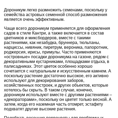
Дороникум легко размножить семенами, поскольку у
семейства астровых семенной способ размножения
является очень эффективным.
Чаще всего дороникум применяется для оформления
садов в стиле Кантри, а также включается в состав
цветников и миксбордеров, вместе с такими
растениями, как незабудка, бруннера, тюльпаны,
нарциссы, нивяник, пиретрум, вероника, папоротник,
роджерсия, ирисы, примулы. Часто применяются
«островные» посадки дороникума на газоне, рядом с
декоративными кустарниками, площадками отдыха, в
палисадниках. Этот цветок особенно хорошо
сочетается с натуральным и искусственным камнем. А
поскольку растение достаточно высокое, его активно
используют для декорирования заборов,
хозяйственных построек, и других объектов, которые
хотелось бы скрыть. В таком случае, конечно,
дороникум используют вместе с другими растениями –
«декораторами», поскольку он цветет только весной. А
затем, когда его наземная часть отомрет, эстафету
подхватят другие высокие растения.
Подобрать
весенние первоцветы для проблемных