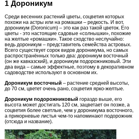
1 Дороникум
Среди весенних растений цветы, соцветия которых
похожи на астры или на ромашки – редкость. И вот,
дороникум (Doronicum) – это как раз такой цветок. Его
цветы - это настоящие садовые «солнышки», похожие
на желтые «ромашки». Такое сходство неслучайно:
ведь дороникум – представитель семейства астровых.
Всего существует сорок видов дороникума, но самых
распространённых только два: дороникум восточный
(он же кавказский), и дороникум подорожниковый. Эти
два вида – самые эффектные, поэтому в декоративном
садоводстве используют в основном их.
Дороникум восточный
– растение средней высоты,
до 70 см, цветет очень рано, соцветия ярко-желтые.
Дороникум подорожниковый
гораздо выше, его
высота может достигать 120 см, зацветает он позже, а
соцветия более светлые, чем у дороникума восточного,
а прикорневые листья чем-то напоминают подорожник
(отсюда и название).