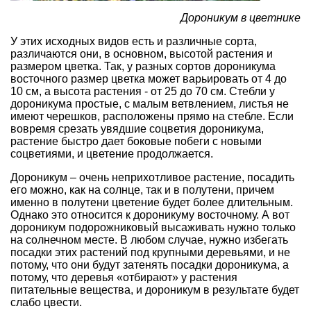
Дороникум в цветнике
У этих исходных видов есть и различные сорта,
различаются они, в основном, высотой растения и
размером цветка. Так, у разных сортов дороникума
восточного размер цветка может варьировать от 4 до
10 см, а высота растения - от 25 до 70 см. Стебли у
дороникума простые, с малым ветвлением, листья не
имеют черешков, расположены прямо на стебле. Если
вовремя срезать увядшие соцветия дороникума,
растение быстро дает боковые побеги с новыми
соцветиями, и цветение продолжается.
Дороникум – очень неприхотливое растение, посадить
его можно, как на солнце, так и в полутени, причем
именно в полутени цветение будет более длительным.
Однако это относится к дороникуму восточному. А вот
дороникум подорожниковый высаживать нужно только
на солнечном месте. В любом случае, нужно избегать
посадки этих растений под крупными деревьями, и не
потому, что они будут затенять посадки дороникума, а
потому, что деревья «отбирают» у растения
питательные вещества, и дороникум в результате будет
слабо цвести.