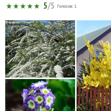
5
/5
Голосов:
1