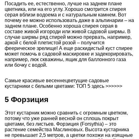
Посадить ее, естественно, лучше на заднем плане
цветника, или на его углу. Хорошо смотрится спирея
серая вблизи водоема и с натуральным камнем. Вот
почему ее можно использовать даже в альпинарии – на
заднем плане. Особенно хороша спирея серая в
составе живой изгороди или живой садовой ширмы. В
случае ширмы ряд спирей можно прервать, например,
аркой с белой плетистой розой – получится
феерическое зрелище! А еще раскидистый куст спирее
может помочь в садовой маскировке и задекорировать,
например, люк скважины, ящик для баллонного газа
или бочку с водой.
Самые
красивые весеннецветущие садовые
кустарники с белыми цветами: ТОП 5 здесь >>>>>>
5 Форзиция
Этот кустарник можно сравнить с огромным цветком,
потому что уже ранней весной он сплошь покрыт
цветами, без листьев. Форзиция (Forsythia) – это
растение семейства Маслиновых. Высота кустарника
не превышает 2,5 метров, а цветки похожи на изящные