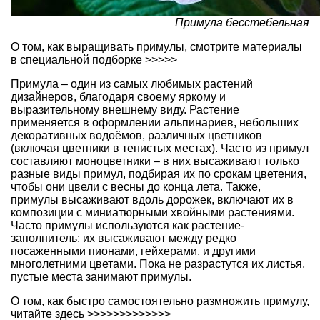
Примула бесстебельная
О том,
как выращивать примулы, смотрите материалы
в специальной подборке >>>>>
Примула – один из самых любимых растений
дизайнеров, благодаря своему яркому и
выразительному внешнему виду. Растение
применяется в оформлении альпинариев, небольших
декоративных водоёмов, различных цветников
(включая цветники в тенистых местах). Часто из примул
составляют моноцветники – в них высаживают только
разные виды примул, подбирая их по срокам цветения,
чтобы они цвели с весны до конца лета. Также,
примулы высаживают вдоль дорожек, включают их в
композиции с миниатюрными хвойными растениями.
Часто примулы используются как растение-
заполнитель: их высаживают между редко
посаженными пионами, гейхерами, и другими
многолетними цветами. Пока не разрастутся их листья,
пустые места занимают примулы.
О том, как быстро
самостоятельно размножить примулу,
читайте здесь >>>>>>>>>>>>>