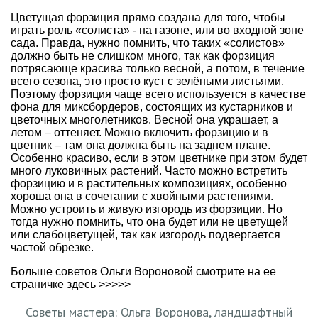
Цветущая форзиция прямо создана для того, чтобы
играть роль «солиста» - на газоне, или во входной зоне
сада. Правда, нужно помнить, что таких «солистов»
должно быть не слишком много, так как форзиция
потрясающе красива только весной, а потом, в течение
всего сезона, это просто куст с зелёными листьями.
Поэтому форзиция чаще всего используется в качестве
фона для миксбордеров, состоящих из кустарников и
цветочных многолетников. Весной она украшает, а
летом – оттеняет. Можно включить форзицию и в
цветник – там она должна быть на заднем плане.
Особенно красиво, если в этом цветнике при этом будет
много луковичных растений. Часто можно встретить
форзицию и в растительных композициях, особенно
хороша она в сочетании с хвойными растениями.
Можно устроить и живую изгородь из форзиции. Но
тогда нужно помнить, что она будет или не цветущей
или слабоцветущей, так как изгородь подвергается
частой обрезке.
Больше
советов Ольги Вороновой смотрите на ее
страничке здесь >>>>>
Советы мастера: Ольга Воронова, ландшафтный