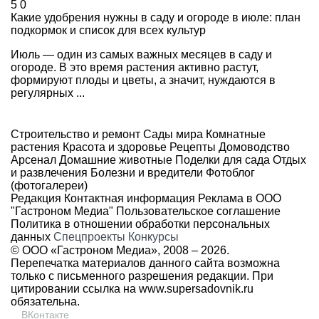
5
0
Какие удобрения нужны в саду и огороде в июле: план
подкормок и список для всех культур
Июль — один из самых важных месяцев в саду и
огороде. В это время растения активно растут,
формируют плоды и цветы, а значит, нуждаются в
регулярных ...
Строительство и ремонт
Сады мира
Комнатные
растения
Красота и здоровье
Рецепты
Домоводство
Арсенал
Домашние животные
Поделки для сада
Отдых
и развлечения
Болезни и вредители
Фотоблог
(фотогалереи)
Редакция
Контактная информация
Реклама в ООО
"Гастроном Медиа"
Пользовательское соглашение
Политика в отношении обработки персональных
данных
Спецпроекты
Конкурсы
© ООО «Гастроном Медиа», 2008 –
2026.
Перепечатка материалов данного сайта возможна
только с письменного разрешения редакции. При
цитировании ссылка на
www.supersadovnik.ru
обязательна.
ВКонтакте