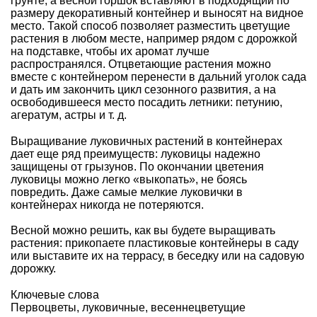
грунте, а весной горшок вставляют в подходящий по
размеру декоративный контейнер и выносят на видное
место. Такой способ позволяет разместить цветущие
растения в любом месте, например рядом с дорожкой
на подставке, чтобы их аромат лучше
распространялся. Отцветающие растения можно
вместе с контейнером перенести в дальний уголок сада
и дать им закончить цикл сезонного развития, а на
освободившееся место посадить летники: петунию,
агератум, астры и т. д.
Выращивание луковичных растений в контейнерах
дает еще ряд преимуществ:
л
уковицы надежно
защищены от грызунов. По окончании цветения
луковицы можно легко «выкопать», не боясь
повредить. Даже самые мелкие луковички в
контейнерах никогда не потеряются.
Весной можно решить, как вы
будет
е
выращивать
растения: прикопаете пластиковые контейнеры в саду
или выставите их на террасу, в беседку или на садовую
дорожку.
Ключевые слова
Первоцветы
,
луковичные
,
весеннецветущие