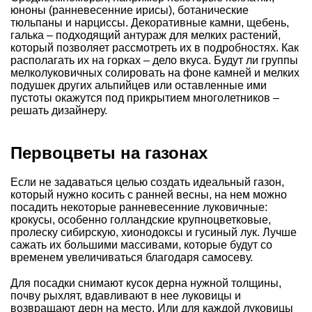
юноны (ранневесенние ирисы), ботанические
тюльпаны и нарциссы. Декоративные камни, щебень,
галька – подходящий антураж для мелких растений,
который позволяет рассмотреть их в подробностях. Как
располагать их на горках – дело вкуса. Будут ли группы
мелколуковичных солировать на фоне камней и мелких
подушек других альпийцев или оставленные ими
пустоты окажутся под прикрытием многолетников –
решать дизайнеру.
Первоцветы на газонах
Если не задаваться целью создать идеальный газон,
который нужно косить с ранней весны, на нем можно
посадить некоторые ранневесенние луковичные:
крокусы
, особенно голландские крупноцветковые,
пролеску сибирскую, хионодоксы и
гусиный лук
. Лучше
сажать их большими массивами, которые будут со
временем увеличиваться благодаря самосеву.
Для посадки снимают кусок дерна нужной толщины,
почву рыхлят, вдавливают в нее луковицы и
возвращают дерн на место. Или для каждой луковицы