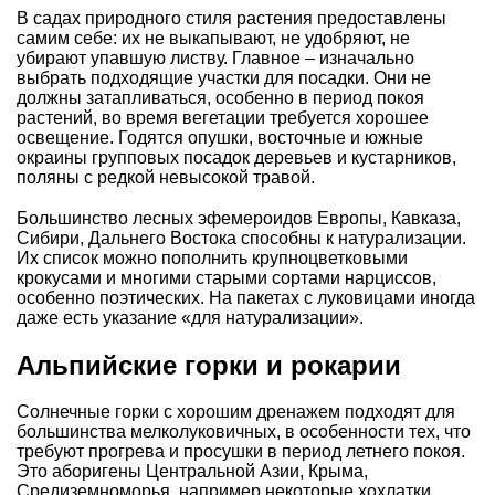
В садах природного стиля растения предоставлены
самим себе: их не выкапывают, не удобряют, не
убирают упавшую листву. Главное – изначально
выбрать подходящие участки для посадки. Они не
должны затапливаться, особенно в период покоя
растений, во время вегетации требуется хорошее
освещение. Годятся опушки, восточные и южные
окраины групповых посадок деревьев и кустарников,
поляны с редкой невысокой травой.
Большинство лесных эфемероидов Европы, Кавказа,
Сибири, Дальнего Востока способны к натурализации.
Их список можно пополнить крупноцветковыми
крокусами и многими старыми сортами нарциссов,
особенно поэтических. На пакетах с луковицами иногда
даже есть указание «для натурализации».
Альпийские горки и рокарии
Солнечные горки с хорошим дренажем подходят для
большинства мелколуковичных, в особенности тех, что
требуют прогрева и просушки в период летнего покоя.
Это аборигены Центральной Азии, Крыма,
Средиземноморья, например некоторые хохлатки,