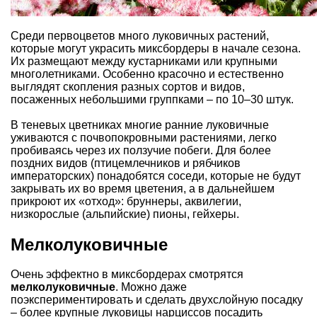
Среди первоцветов много луковичных растений,
которые могут украсить
миксбордеры
в начале сезона.
Их размещают между кустарниками или крупными
многолетниками. Особенно красочно и естественно
выглядят скопления разных сортов и видов,
посаженных небольшими группками – по 10–30 штук.
В
теневых цветниках
многие ранние луковичные
уживаются с почвопокровными растениями, легко
пробиваясь через их ползучие побеги. Для более
поздних видов (птицемлечников и
рябчиков
императорских
) понадобятся соседи, которые не будут
закрывать их во время цветения, а в дальнейшем
прикроют их «отход»:
бруннеры
,
аквилегии
,
низкорослые (альпийские) пионы
,
гейхеры
.
Мелколуковичные
Очень эффектно в миксбордерах смотрятся
мелколуковичные
. Можно даже
поэкспериментировать и сделать двухслойную посадку
– более крупные луковицы нарциссов посадить