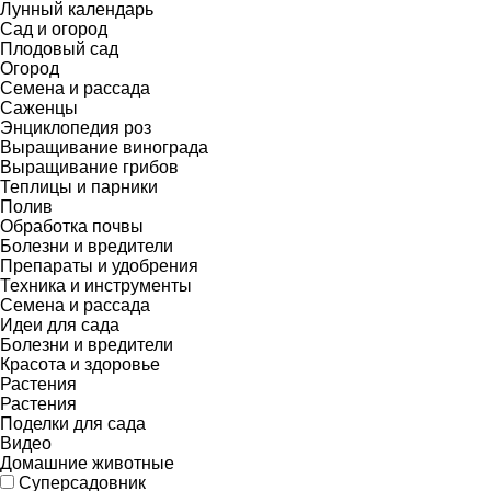
Лунный календарь
Сад и огород
Плодовый сад
Огород
Семена и рассада
Саженцы
Энциклопедия роз
Выращивание винограда
Выращивание грибов
Теплицы и парники
Полив
Обработка почвы
Болезни и вредители
Препараты и удобрения
Техника и инструменты
Семена и рассада
Идеи для сада
Болезни и вредители
Красота и здоровье
Растения
Растения
Поделки для сада
Видео
Домашние животные
Суперсадовник