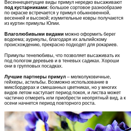
Весеннецветущие виды
примул
нередко высаживают
под кустарниками:
большое сортовое разнообразие
по окраске встречается у примул обыкновенной,
весенней и высокой; изумительные ковры получаются
из куртин примулы Юлии.
Влаголюбивыми видами
можно оформить берег
водоема; аурикулы, благодаря их альпийскому
происхождению, прекрасно подходят для рокариев.
Примулы тенелюбивы, что позволяет высаживать их
под пологом деревьев и в теневых садиках. Хороши
они в групповых посадках.
Лучшие партнеры примул
– мелколуковичные,
гейхеры, астильбы. Возможно использование в
миксбордерах и смешанных цветниках, но у многих
видов летом наступает период покоя, и листва может
частично отмереть или приобрести неопрятный вид, а к
осени начнется период повторного роста.