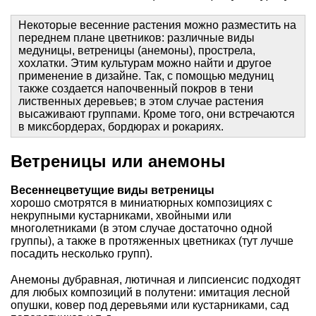
Некоторые весенние растения
можн
о
разместить
на
переднем плане цветников: различные виды
медуницы
,
ветреницы (анемоны)
,
прострела
,
хохлатки
. Этим культурам можно найти и другое
применение в дизайне. Так, с помощью медуниц
также создается напочвенный покров в тени
лиственных деревьев; в этом случае растения
высаживают группами. Кроме того, они встречаются
в миксбордерах, бордюрах и рокариях.
Ветреницы или анемоны
Весеннецветущие виды
ветрениц
ы
хорошо
смотрятся в миниатюрных композициях с
некрупными кустарниками, хвойными или
многолетниками (в этом случае достаточно одной
группы), а также в протяженных цветниках (тут лучше
посадить несколько групп).
Анемоны дубравная, лютичная и липсиенсис подходят
для любых композиций в полутени: имитация лесной
опушки, ковер под деревьями или кустарниками, сад