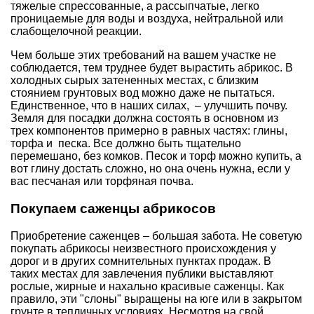
тяжелые спрессованные, а рассыпчатые, легко
проницаемые для воды и воздуха, нейтральной или
слабощелочной реакции.
Чем больше этих требований на вашем участке не
соблюдается, тем труднее будет вырастить абрикос. В
холодных сырых затененных местах, с близким
стоянием грунтовых вод можно даже не пытаться.
Единственное, что в наших силах, – улучшить почву.
Земля для посадки должна состоять в основном из
трех компонентов примерно в равных частях: глины,
торфа и песка. Все должно быть тщательно
перемешано, без комков. Песок и торф можно купить, а
вот глину достать сложно, но она очень нужна, если у
вас песчаная или торфяная почва.
Покупаем саженцы абрикосов
Приобретение саженцев – большая забота. Не советую
покупать абрикосы неизвестного происхождения у
дорог и в других сомнительных пунктах продаж. В
таких местах для завлечения публики выставляют
рослые, жирные и нахально красивые саженцы. Как
правило, эти "слоны" выращены на юге или в закрытом
грунте в тепличных условиях. Несмотря на свой