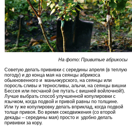
На фото: Привитые абрикосы
Советую делать прививки с середины апреля (в теплую
погоду) и до конца мая на сеянцы абрикоса
обыкновенного и маньчжурского, на сеянцы или
поросль
сливы
и терносливы,
алычи
, на сеянцы вишни
Бессея или песчаной (не путать с вишней войлочной!).
Лучше выбрать способ улучшенной копулировки с
язычком, когда подвой и привой равны по толщине.
Или ту же копулировку делать вприклад, когда подвой
толще привоя. Во время сокодвижения (со второй
декады – середины мая) просто и удобно делать
прививки за кору.