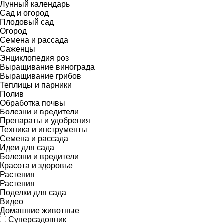
Лунный календарь
Сад и огород
Плодовый сад
Огород
Семена и рассада
Саженцы
Энциклопедия роз
Выращивание винограда
Выращивание грибов
Теплицы и парники
Полив
Обработка почвы
Болезни и вредители
Препараты и удобрения
Техника и инструменты
Семена и рассада
Идеи для сада
Болезни и вредители
Красота и здоровье
Растения
Растения
Поделки для сада
Видео
Домашние животные
Суперсадовник