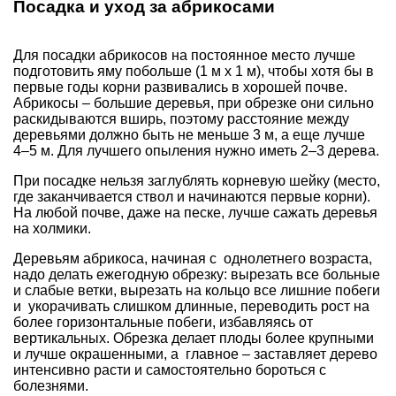
Посадка и уход за абрикосами
Для посадки абрикосов на постоянное место лучше
подготовить яму побольше (1 м х 1 м), чтобы хотя бы в
первые годы корни развивались в хорошей почве.
Абрикосы – большие деревья, при обрезке они сильно
раскидываются вширь, поэтому расстояние между
деревьями должно быть не меньше 3 м, а еще лучше
4–5 м. Для лучшего опыления нужно иметь 2–3 дерева.
При посадке нельзя заглублять корневую шейку (место,
где заканчивается ствол и начинаются первые корни).
На любой почве, даже на песке, лучше сажать деревья
на холмики.
Деревьям абрикоса, начиная с однолетнего возраста,
надо делать ежегодную обрезку: вырезать все больные
и слабые ветки, вырезать на кольцо все лишние побеги
и укорачивать слишком длинные, переводить рост на
более горизонтальные побеги, избавляясь от
вертикальных. Обрезка делает плоды более крупными
и лучше окрашенными, а главное – заставляет дерево
интенсивно расти и самостоятельно бороться с
болезнями.