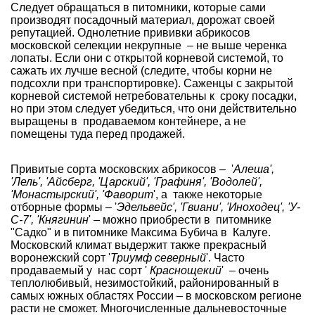
Следует обращаться в питомники, которые сами
производят посадочный материал, дорожат своей
репутацией. Однолетние прививки абрикосов
московской селекции некрупные – не выше черенка
лопаты. Если они с открытой корневой системой, то
сажать их лучше весной (следите, чтобы корни не
подсохли при транспортировке). Саженцы с закрытой
корневой системой нетребовательны к сроку посадки,
но при этом следует убедиться, что они действительно
выращены в продаваемом контейнере, а не
помещены туда перед продажей.
Привитые
сорта московских абрикосов
– '
Алеша',
'Лель', 'Айсберг, 'Царский', 'Графиня', 'Водолей',
'Монастырский', 'Фаворит
', а также некоторые
отборные формы – '
Эдельвейс', 'Гвиани', 'Иноходец', 'У-
С-7', 'Княгинин
' – можно приобрести в питомнике
"Садко" и в питомнике Максима Бубича в Калуге.
Московский климат выдержит также прекрасный
воронежский сорт '
Триумф северный
'. Часто
продаваемый у нас сорт '
Краснощекий
' – очень
теплолюбивый, незимостойкий, районированный в
самых южных областях России – в московском регионе
расти не сможет. Многочисленные дальневосточные