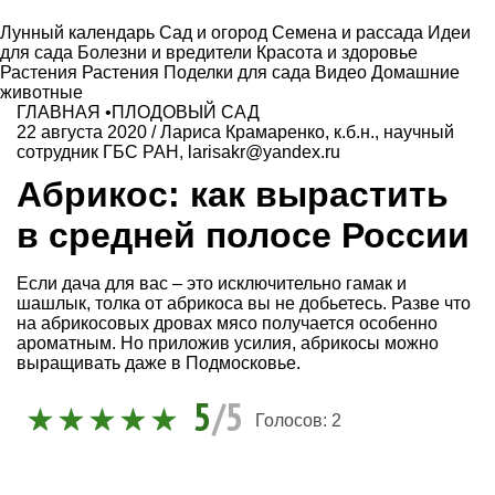
Лунный календарь
Сад и огород
Семена и рассада
Идеи
для сада
Болезни и вредители
Красота и здоровье
Растения
Растения
Поделки для сада
Видео
Домашние
животные
ГЛАВНАЯ
•
ПЛОДОВЫЙ САД
22 августа 2020
/
Лариса Крамаренко, к.б.н., научный
сотрудник ГБС РАН, larisakr@yandex.ru
Абрикос: как вырастить
в средней полосе России
Если дача для вас – это исключительно гамак и
шашлык, толка от абрикоса вы не добьетесь. Разве что
на абрикосовых дровах мясо получается особенно
ароматным. Но приложив усилия, абрикосы можно
выращивать даже в Подмосковье.
5
/5
Голосов:
2