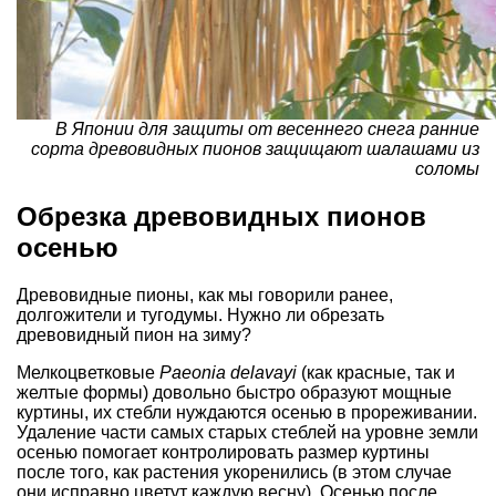
В Японии для защиты от весеннего снега ранние
сорта древовидных пионов защищают шалашами из
соломы
Обрезка древовидных пионов
осенью
Древовидные пионы, как мы говорили ранее,
долгожители и тугодумы. Нужно ли обрезать
древовидный пион на зиму?
Мелкоцветковые
Paeonia delavayi
(как красные, так и
желтые формы) довольно быстро образуют мощные
куртины, их стебли нуждаются осенью в прореживании.
Удаление части самых старых стеблей на уровне земли
осенью помогает контролировать размер куртины
после того, как растения укоренились (в этом случае
они исправно цветут каждую весну). Осенью после