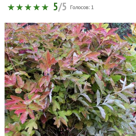
5
/5
Голосов:
1