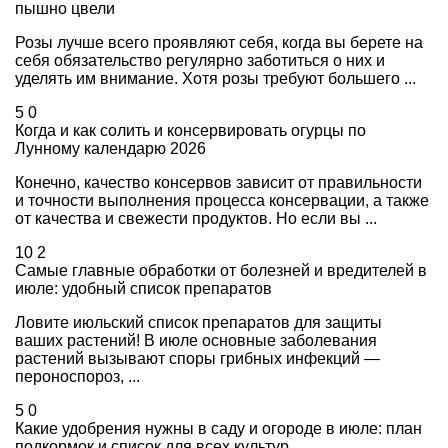
пышно цвели
Розы лучше всего проявляют себя, когда вы берете на
себя обязательство регулярно заботиться о них и
уделять им внимание. Хотя розы требуют большего ...
5
0
Когда и как солить и консервировать огурцы по
Лунному календарю 2026
Конечно, качество консервов зависит от правильности
и точности выполнения процесса консервации, а также
от качества и свежести продуктов. Но если вы ...
10
2
Самые главные обработки от болезней и вредителей в
июле: удобный список препаратов
Ловите июльский список препаратов для защиты
ваших растений! В июле основные заболевания
растений вызывают споры грибных инфекций —
пероноспороз, ...
5
0
Какие удобрения нужны в саду и огороде в июле: план
подкормок и список для всех культур