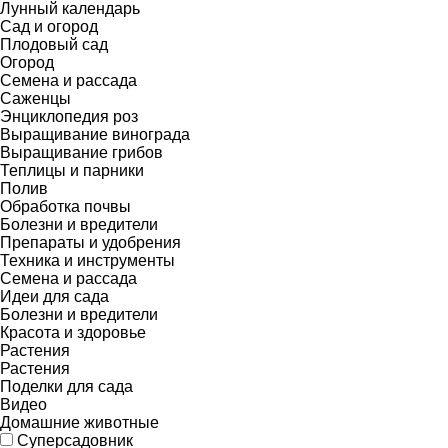
Лунный календарь
Сад и огород
Плодовый сад
Огород
Семена и рассада
Саженцы
Энциклопедия роз
Выращивание винограда
Выращивание грибов
Теплицы и парники
Полив
Обработка почвы
Болезни и вредители
Препараты и удобрения
Техника и инструменты
Семена и рассада
Идеи для сада
Болезни и вредители
Красота и здоровье
Растения
Растения
Поделки для сада
Видео
Домашние животные
Суперсадовник