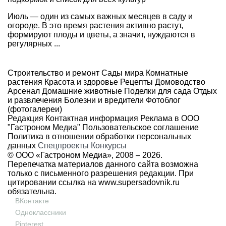
Июль — один из самых важных месяцев в саду и
огороде. В это время растения активно растут,
формируют плоды и цветы, а значит, нуждаются в
регулярных ...
Строительство и ремонт
Сады мира
Комнатные
растения
Красота и здоровье
Рецепты
Домоводство
Арсенал
Домашние животные
Поделки для сада
Отдых
и развлечения
Болезни и вредители
Фотоблог
(фотогалереи)
Редакция
Контактная информация
Реклама в ООО
"Гастроном Медиа"
Пользовательское соглашение
Политика в отношении обработки персональных
данных
Спецпроекты
Конкурсы
© ООО «Гастроном Медиа», 2008 –
2026.
Перепечатка материалов данного сайта возможна
только с письменного разрешения редакции. При
цитировании ссылка на
www.supersadovnik.ru
обязательна.
ВКонтакте
Одноклассники
Pinterest