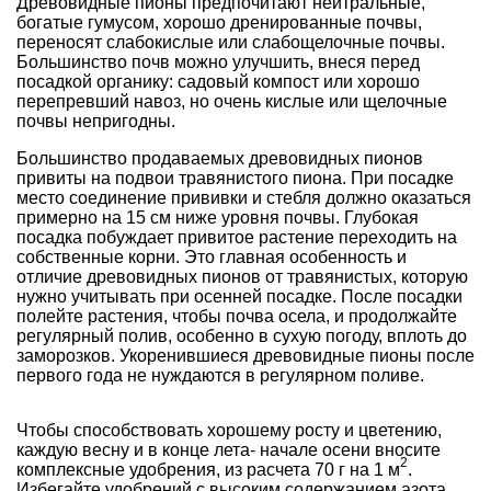
Древовидные пионы предпочитают нейтральные,
богатые гумусом, хорошо дренированные почвы,
переносят слабокислые или слабощелочные почвы.
Большинство почв можно улучшить, внеся перед
посадкой органику: садовый компост или хорошо
перепревший навоз, но очень кислые или щелочные
почвы непригодны.
Большинство продаваемых древовидных пионов
привиты на подвои травянистого пиона. При посадке
место соединение прививки и стебля должно оказаться
примерно на 15 см ниже уровня почвы. Глубокая
посадка побуждает привитое растение переходить на
собственные корни. Это главная особенность и
отличие древовидных пионов от травянистых, которую
нужно учитывать при осенней посадке. После посадки
полейте растения, чтобы почва осела, и продолжайте
регулярный полив, особенно в сухую погоду, вплоть до
заморозков. Укоренившиеся древовидные пионы после
первого года не нуждаются в регулярном поливе.
Чтобы способствовать хорошему росту и цветению,
каждую весну и в конце лета- начале осени вносите
2
комплексные удобрения, из расчета 70 г на 1 м
.
Избегайте удобрений с высоким содержанием азота.