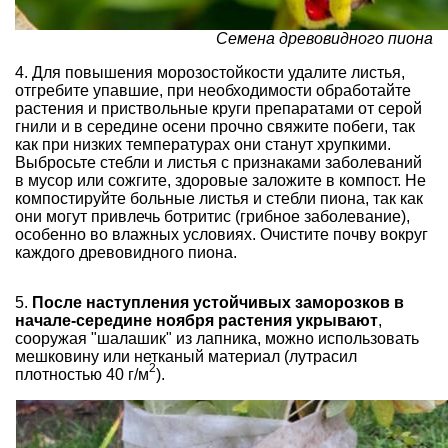
Семена древовидного пиона
4. Для повышения морозостойкости удалите листья,
отгребите упавшие, при необходимости обработайте
растения и приствольные круги препаратами от серой
гнили и в середине осени прочно свяжите побеги, так
как при низких температурах они станут хрупкими.
Выбросьте стебли и листья с признаками заболеваний
в мусор или сожгите, здоровые заложите в компост. Не
компостируйте больные листья и стебли пиона, так как
они могут привлечь ботритис (грибное заболевание),
особенно во влажных условиях. Очистите почву вокруг
каждого древовидного пиона.
5.
После наступления устойчивых заморозков в
начале-середине ноября растения укрывают
,
сооружая "шалашик" из лапника, можно использовать
мешковину или нетканый материал (лутрасил
2
плотностью 40 г/м
).