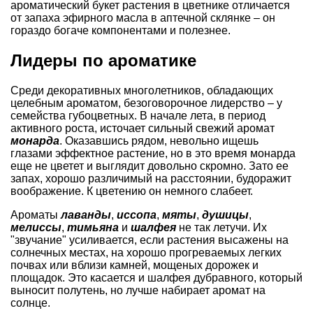
ароматический букет растения в цветнике отличается
от запаха эфирного масла в аптечной склянке – он
гораздо богаче компонентами и полезнее.
Лидеры по ароматике
Среди декоративных многолетников, обладающих
целебным ароматом, безоговорочное лидерство – у
семейства губоцветных. В начале лета, в период
активного роста, источает сильный свежий аромат
монарда
. Оказавшись рядом, невольно ищешь
глазами эффектное растение, но в это время монарда
еще не цветет и выглядит довольно скромно. Зато ее
запах, хорошо различимый на расстоянии, будоражит
воображение. К цветению он немного слабеет.
Ароматы
лаванды
,
иссопа
,
мяты
,
душицы
,
мелиссы
,
тимьяна
и
шалфея
не так летучи. Их
"звучание" усиливается, если растения высажены на
солнечных местах, на хорошо прогреваемых легких
почвах или вблизи камней, мощеных дорожек и
площадок. Это касается и шалфея дубравного, который
выносит полутень, но лучше набирает аромат на
солнце.