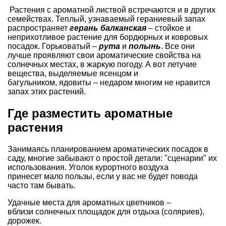
Растения с ароматной листвой встречаются и в других
семействах. Теплый, узнаваемый гераниевый запах
распространяет
герань балканская
– стойкое и
неприхотливое растение для бордюрных и ковровых
посадок. Горьковатый –
рута
и
полынь
. Все они
лучше проявляют свои ароматические свойства на
солнечных местах, в жаркую погоду. А вот летучие
вещества, выделяемые ясенцом и
багульником, ядовиты – недаром многим не нравится
запах этих растений.
Где разместить ароматные
растения
Занимаясь планированием ароматических посадок в
саду, многие забывают о простой детали: "сценарии" их
использования. Уголок курортного воздуха
принесет мало пользы, если у вас не будет повода
часто там бывать.
Удачные места для ароматных цветников –
вблизи солнечных площадок для отдыха (соляриев),
дорожек.