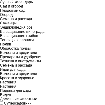
Лунный календарь
Сад и огород
Плодовый сад
Огород
Семена и рассада
Саженцы
Энциклопедия роз
Выращивание винограда
Выращивание грибов
Теплицы и парники
Полив
Обработка почвы
Болезни и вредители
Препараты и удобрения
Техника и инструменты
Семена и рассада
Идеи для сада
Болезни и вредители
Красота и здоровье
Растения
Растения
Поделки для сада
Видео
Домашние животные
Суперсадовник