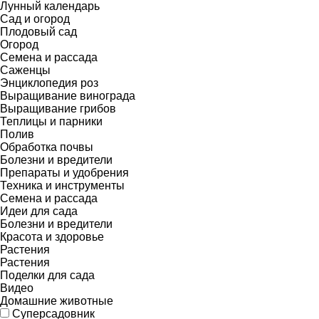
Лунный календарь
Сад и огород
Плодовый сад
Огород
Семена и рассада
Саженцы
Энциклопедия роз
Выращивание винограда
Выращивание грибов
Теплицы и парники
Полив
Обработка почвы
Болезни и вредители
Препараты и удобрения
Техника и инструменты
Семена и рассада
Идеи для сада
Болезни и вредители
Красота и здоровье
Растения
Растения
Поделки для сада
Видео
Домашние животные
Суперсадовник