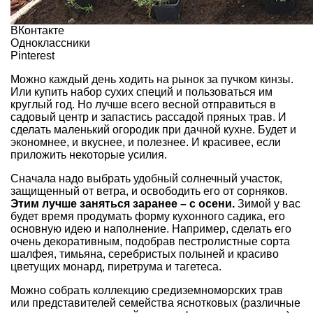
ВКонтакте
Одноклассники
Pinterest
Можно каждый день ходить на рынок за пучком кинзы.
Или купить набор сухих специй и пользоваться им
круглый год. Но лучше всего весной отправиться в
садовый центр и запастись рассадой пряных трав. И
сделать маленький огородик при дачной кухне. Будет и
экономнее, и вкуснее, и полезнее. И красивее, если
приложить некоторые усилия.
Сначала надо выбрать удобный солнечный участок,
защищенный от ветра, и
освободить его от сорняков
.
Этим лучше заняться заранее –
с осени
.
Зимой у вас
будет время продумать форму кухонного садика, его
основную идею и наполнение. Например, сделать его
очень декоративным, подобрав пестролистные сорта
шалфея,
тимьяна
,
серебристых полыней
и красиво
цветущих монард, пиретрума и
тагетеса
.
Можно собрать коллекцию средиземноморских трав
или представителей семейства яснотковых (различные