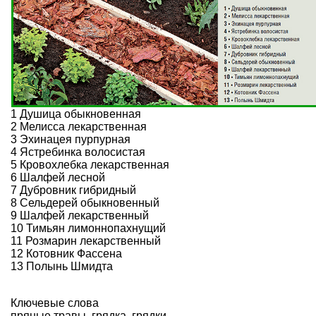
1
Душица обыкновенная
2
Мелисса лекарственная
3
Эхинацея пурпурная
4 Ястребинка волосистая
5 Кровохлебка лекарственная
6 Шалфей лесной
7 Дубровник гибридный
8
Сельдерей обыкновенный
9 Шалфей лекарственный
10
Тимьян лимоннопахнущий
11
Розмарин лекарственный
12
Котовник
Фассена
13
Полынь Шмидта
Ключевые слова
пряные травы
,
грядка
,
грядки