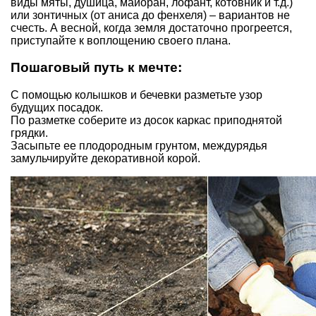
виды
мяты
,
душица
, майоран,
лофант
,
котовник
и т.д.)
или
зонтичных
(от
аниса
до
фенхеля
) –
вариантов не
счесть
. А весной, когда земля достаточно прогреется,
приступайте к воплощению своего плана.
Пошаговый путь к мечте:
С помощью колышков и бечевки разметьте узор
будущих посадок.
По разметке
соберите из досок каркас приподнятой
грядки.
Засыпьте ее плодородным грунтом, междурядья
замульчируйте декоративной корой
.