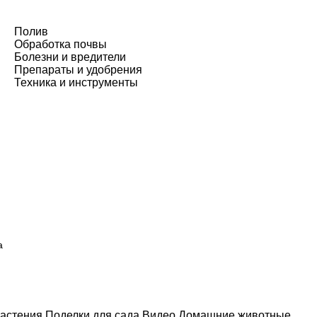
Полив
Обработка почвы
Болезни и вредители
Препараты и удобрения
Техника и инструменты
а
астения
Поделки для сада
Видео
Домашние животные