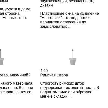
нами
звукоизоляция, безопасность,
дизайн
а, духота в доме
ная сторона
Пластиковые окна на удивление
ременных окон.
"многолики" – от недорогих
вариантов остекления до
замысловатых ...
4
49
ерево, алюминий?
Римская штора
з какого материала
Строгость римских штор
мысленно. Все они
подчеркивает их элегантность. В
о справляются со
поднятом виде они образуют
мягкие складки, ...