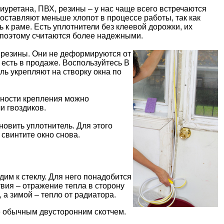
иуретана, ПВХ, резины – у нас чаще всего встречаются
оставляют меньше хлопот в процессе работы, так как
 к раме. Есть уплотнители без клеевой дорожки, их
 поэтому считаются более надежными.
й резины. Они не деформируются от
 есть в продаже. Воспользуйтесь В
ь укрепляют на створку окна по
жности крепления можно
и гвоздиков.
овить уплотнитель. Для этого
 свинтите окно снова.
им к стеклу. Для него понадобится
вия – отражение тепла в сторону
 а зимой – тепло от радиатора.
 обычным двусторонним скотчем.