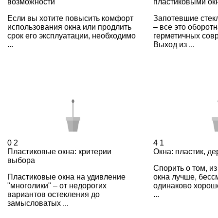
возможности
пластиковыми ок
Если вы хотите повысить комфорт
Запотевшие стекл
использования окна или продлить
– все это оборот
срок его эксплуатации, необходимо
герметичных сов
...
Выход из ...
0
2
4
1
Пластиковые окна: критерии
Окна: пластик, д
выбора
Спорить о том, и
Пластиковые окна на удивление
окна лучше, бесс
"многолики" – от недорогих
одинаково хорош
вариантов остекления до
...
замысловатых ...