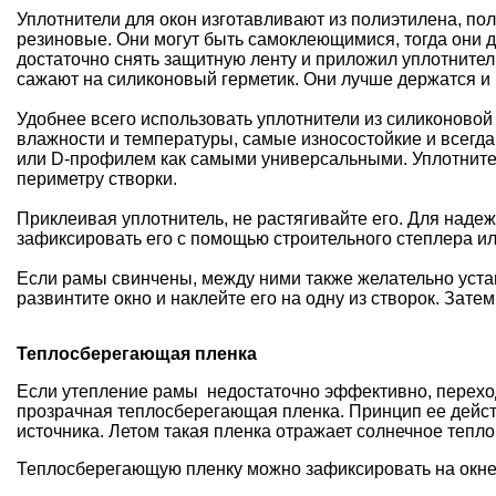
Уплотнители для окон изготавливают из полиэтилена, пол
резиновые. Они могут быть самоклеющимися, тогда они д
достаточно снять защитную ленту и приложил уплотнитель
сажают на силиконовый герметик. Они лучше держатся и
Удобнее всего использовать уплотнители из силиконово
влажности и температуры, самые износостойкие и всегда
или D-профилем как самыми универсальными. Уплотнител
периметру створки.
Приклеивая уплотнитель, не растягивайте его. Для наде
зафиксировать его с помощью строительного степлера ил
Если рамы свинчены, между ними также желательно устан
развинтите окно и наклейте его на одну из створок. Затем
Теплосберегающая пленка
Если утепление рамы
недостаточно эффективно, переход
прозрачная теплосберегающая пленка. Принцип ее дейст
источника. Летом такая пленка отражает солнечное тепло,
Теплосберегающую пленку можно зафиксировать на окне