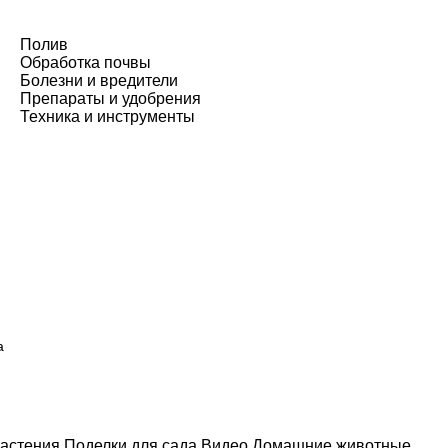
Полив
Обработка почвы
Болезни и вредители
Препараты и удобрения
Техника и инструменты
а
астения
Поделки для сада
Видео
Домашние животные