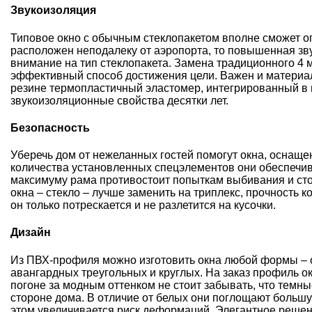
Звукоизоляция
Типовое окно с обычным стеклопакетом вполне сможет ог
расположен неподалеку от аэропорта, то повышенная звук
внимание на тип стеклопакета. Замена традиционного 4 м
эффективный способ достижения цели. Важен и материа
резине термопластичный эластомер, интегрированный в 
звукоизоляционные свойства десятки лет.
Безопасность
Уберечь дом от нежеланных гостей помогут окна, оснащ
количества установленных спецэлементов они обеспечив
максимуму рама противостоит попыткам выбивания и ст
окна – стекло – лучше заменить на триплекс, прочность 
он только потрескается и не разлетится на кусочки.
Дизайн
Из ПВХ-профиля можно изготовить окна любой формы – о
авангардных треугольных и круглых. На заказ профиль о
погоне за модным оттенком не стоит забывать, что темн
стороне дома. В отличие от белых они поглощают большу
этом увеличивается риск деформаций. Элегантное решен