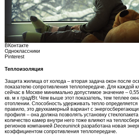
ВКонтакте
Одноклассники
Pinterest
Теплоизоляция
Защита жилища от холода – вторая задача окон после осв
показателю сопротивления теплопередаче. Для каждой к
сейчас в Москве минимально допустимое значение – 0,55 к
кв. м х град/Вт. Чем выше этот показатель, тем теплее о
отоплении. Способность удерживать тепло определяется 
правило, это двухкамерный вариант с энергосберегающи
профиля – она должна позволять установку стеклопакет
количество камер внутри него тоже влияют на теплосбе
регионов компанией
Deceuninck
разработана новая энер
коэффициентом сопротивления теплопередаче.