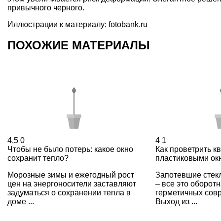
привычного черного.
Иллюстрации к материалу: fotobank.ru
ПОХОЖИЕ МАТЕРИАЛЫ
4,5
0
4
1
Чтобы не было потерь: какое окно
Как проветрить к
сохранит тепло?
пластиковыми ок
Морозные зимы и ежегодный рост
Запотевшие стекл
цен на энергоносители заставляют
– все это оборот
задуматься о сохранении тепла в
герметичных сов
доме ...
Выход из ...