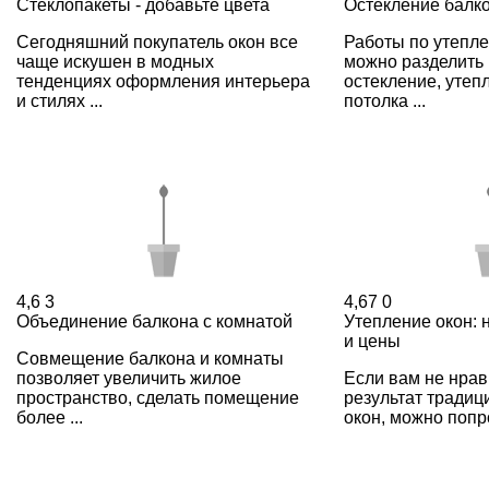
Стеклопакеты - добавьте цвета
Остекление балк
Сегодняшний покупатель окон все
Работы по утепл
чаще искушен в модных
можно разделить 
тенденциях оформления интерьера
остекление, утепл
и стилях ...
потолка ...
4,6
3
4,67
0
Объединение балкона с комнатой
Утепление окон: 
и цены
Совмещение балкона и комнаты
позволяет увеличить жилое
Если вам не нрав
пространство, сделать помещение
результат традиц
более ...
окон, можно попр