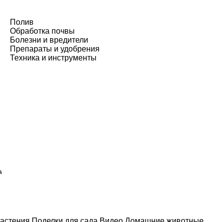
Полив
Обработка почвы
Болезни и вредители
Препараты и удобрения
Техника и инструменты
а
астения
Поделки для сада
Видео
Домашние животные