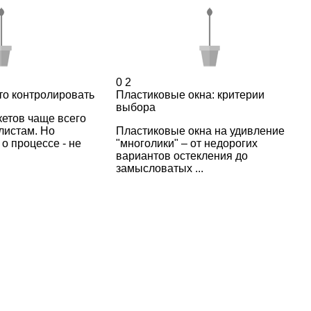
0
2
что контролировать
Пластиковые окна: критерии
выбора
етов чаще всего
листам. Но
Пластиковые окна на удивление
о процессе - не
"многолики" – от недорогих
вариантов остекления до
замысловатых ...