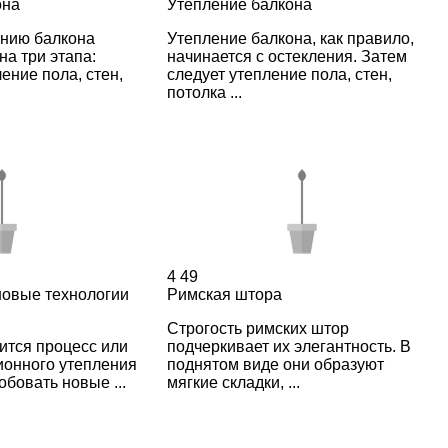
она
Утепление балкона
ению балкона
Утепление балкона, как правило,
на три этапа:
начинается с остекления. Затем
ение пола, стен,
следует утепление пола, стен,
потолка ...
4
49
новые технологии
Римская штора
Строгость римских штор
ится процесс или
подчеркивает их элегантность. В
ионного утепления
поднятом виде они образуют
обовать новые ...
мягкие складки, ...