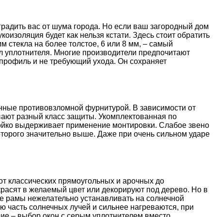
радить ваc от шума города. Но если ваш загородный дом
оизоляция будет как нельзя кстати. Здесь стоит обратить
м стекла на более толстое, 6 или 8 мм, – самый
л уплотнителя. Многие производители предпочитают
профиль и не требующий ухода. Он сохраняет
енные противовзломной фурнитурой. В зависимости от
ают разный класс защиты. Укомплектованная по
ойко выдерживает применение монтировки. Слабое звено
которого значительно выше. Даже при очень сильном ударе
т классических прямоугольных и арочных до
красят в желаемый цвет или декорируют под дерево. Но в
ые рамы нежелательно устанавливать на солнечной
ю часть солнечных лучей и сильнее нагреваются, при
ие – выбор окон с серым уплотнителем вместо