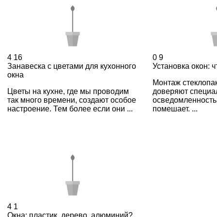
4
16
0
9
Занавеска с цветами для кухонного
Установка окон: 
окна
Монтаж стеклопак
Цветы на кухне, где мы проводим
доверяют специа
так много времени, создают особое
осведомленность 
настроение. Тем более если они ...
помешает. ...
4
1
Окна: пластик, дерево, алюминий?