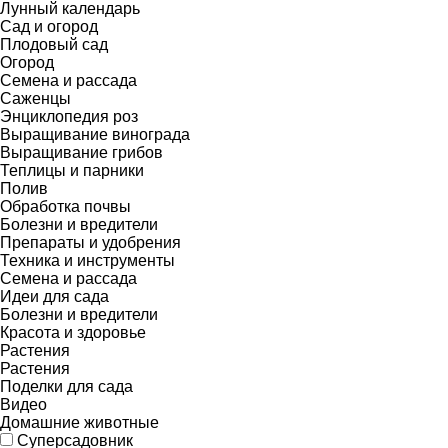
Лунный календарь
Сад и огород
Плодовый сад
Огород
Семена и рассада
Саженцы
Энциклопедия роз
Выращивание винограда
Выращивание грибов
Теплицы и парники
Полив
Обработка почвы
Болезни и вредители
Препараты и удобрения
Техника и инструменты
Семена и рассада
Идеи для сада
Болезни и вредители
Красота и здоровье
Растения
Растения
Поделки для сада
Видео
Домашние животные
Суперсадовник