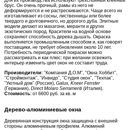
Для их производства используют трехслойный клееный
брус. Он очень прочный, рамы из него не
деформируются и не растрескиваются. Чаще всего их
изготавливают из сосны, лиственницы или более
твердого и долговечного, но дорогого дуба. Элитные
модели делают из махагони, меранти и других
экзотических пород. Красители на водной основе
сохраняют способность дерева дышать. Окраска
выполняется промышленным способом и, как говорят
поставщики, не требует обновления около 10 лет.
Потребность периодической покраски можно
рассматривать и как плюс: при желании освежить
интерьер изменить цвет окон не составит труда.
Производители:
"Компания Д.О.М", "Окна Хоббит",
"Строймонтаж", "Инвидо", "Студия окон", "Техпак",
"Уютный дом" (Россия),
Galux, Kneer Fenster
(Германия),
Direct Molaro Serramenti
(Италия).
Стоимость
: от 6600 руб. за кв. м
Дерево-алюминиевые окна
Деревянная конструкция окна защищена с внешней
стороны алюминиевым профилем. Алюминий