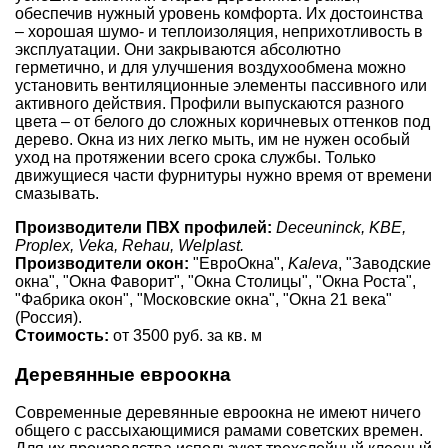
обеспечив нужный уровень комфорта. Их достоинства
– хорошая шумо- и теплоизоляция, неприхотливость в
эксплуатации. Они закрываются абсолютно
герметично, и для улучшения воздухообмена можно
установить вентиляционные элементы пассивного или
активного действия. Профили выпускаются разного
цвета – от белого до сложных коричневых оттенков под
дерево. Окна из них легко мыть, им не нужен особый
уход на протяжении всего срока службы. Только
движущиеся части фурнитуры нужно время от времени
смазывать.
Производители ПВХ профилей:
Deceuninck, KBE,
Proplex, Veka, Rehau, Welplast.
Производители окон:
"ЕвроОкна",
Kaleva
, "Заводские
окна", "Окна Фаворит", "Окна Столицы", "Окна Роста",
"Фабрика окон", "Московские окна", "Окна 21 века"
(Россия).
Стоимость:
от 3500 руб. за кв. м
Деревянные евроокна
Современные деревянные евроокна не имеют ничего
общего с рассыхающимися рамами советских времен.