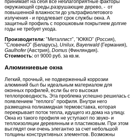
принимает на себя все неблагоприятные факторы
окружающей среды,разрушающие дерево, - от
повышенной влажности до ультрафиолетового
излучения - и продлевает срок службы окна. А
защитный профиль с порошковым покрытием долгие
годы не требует ухода.
Производители
:
"Металлист", "ЮККО" (Россия),
"СловечнО" (Беларусь),
Unilux, Bayerwald
(Германия),
Gaulhofer
(Австрия),
Domus
(Финляндия).
Стоимость
: от 9000 руб. за кв.м.
Алюминиевые окна
Легкий, прочный, не подверженный коррозии
алюминий был бы идеальным материалом для
оконных профилей, если бы его высокая
теплопроводность. Эта проблема успешно решилась с
появлением "теплого" профиля. Внутри него
размещена полиамидная термовставка, которая
перекрывает поток тепла, идущего из дома на улицу.
Окна из такого профиля не уступают по звуко- и
теплоизоляции деревянным и пластиковым. При этом
выглядят они очень элегантно за счет небольшой
толщины конструктивных элементов. Возможны