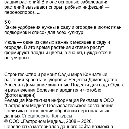
ваших растений! В июле основные заболевания
растений вызывают споры грибных инфекций —
пероноспороз, ...
5
0
Какие удобрения нужны в саду и огороде в июле: план
подкормок и список для всех культур
Июль — один из самых важных месяцев в саду и
огороде. В это время растения активно растут,
формируют плоды и цветы, а значит, нуждаются в
регулярных ...
Строительство и ремонт
Сады мира
Комнатные
растения
Красота и здоровье
Рецепты
Домоводство
Арсенал
Домашние животные
Поделки для сада
Отдых
и развлечения
Болезни и вредители
Фотоблог
(фотогалереи)
Редакция
Контактная информация
Реклама в ООО
"Гастроном Медиа"
Пользовательское соглашение
Политика в отношении обработки персональных
данных
Спецпроекты
Конкурсы
© ООО «Гастроном Медиа», 2008 –
2026.
Перепечатка материалов данного сайта возможна