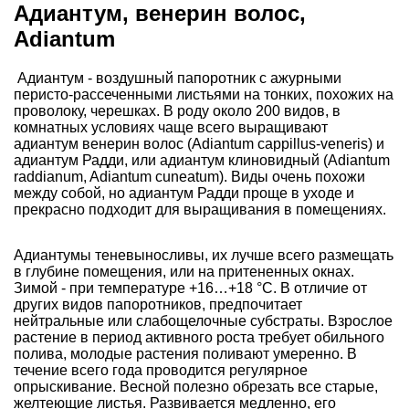
Адиантум, венерин волос,
Adiantum
Адиантум - воздушный папоротник с ажурными
перисто-рассеченными листьями на тонких, похожих на
проволоку, черешках. В роду около 200 видов, в
комнатных условиях чаще всего выращивают
адиантум венерин волос (Adiantum cappillus-veneris) и
адиантум Радди, или адиантум клиновидный (Adiantum
raddianum, Adiantum cuneatum). Виды очень похожи
между собой, но адиантум Радди проще в уходе и
прекрасно подходит для выращивания в помещениях.
Адиантумы теневыносливы, их лучше всего размещать
в глубине помещения, или на притененных окнах.
Зимой - при температуре +16…+18 °C. В отличие от
других видов папоротников, предпочитает
нейтральные или слабощелочные субстраты. Взрослое
растение в период активного роста требует обильного
полива, молодые растения поливают умеренно. В
течение всего года проводится регулярное
опрыскивание. Весной полезно обрезать все старые,
желтеющие листья. Развивается медленно, его