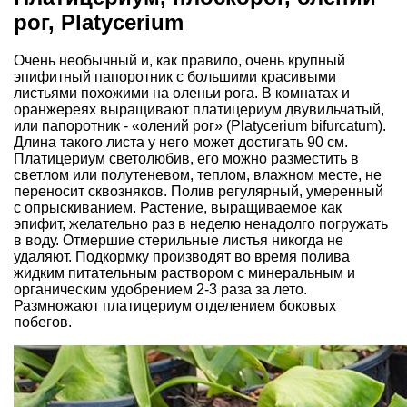
рог, Platycerium
Очень необычный и, как правило, очень крупный
эпифитный папоротник с большими красивыми
листьями похожими на оленьи рога. В комнатах и
оранжереях выращивают платицериум двувильчатый,
или папоротник - «олений рог» (Platycerium bifurcatum).
Длина такого листа у него может достигать 90 см.
Платицериум светолюбив, его можно разместить в
светлом или полутеневом, теплом, влажном месте, не
переносит сквозняков. Полив регулярный, умеренный
с опрыскиванием. Растение, выращиваемое как
эпифит, желательно раз в неделю ненадолго погружать
в воду. Отмершие стерильные листья никогда не
удаляют. Подкормку производят во время полива
жидким питательным раствором с минеральным и
органическим удобрением 2-3 раза за лето.
Размножают платицериум отделением боковых
побегов.