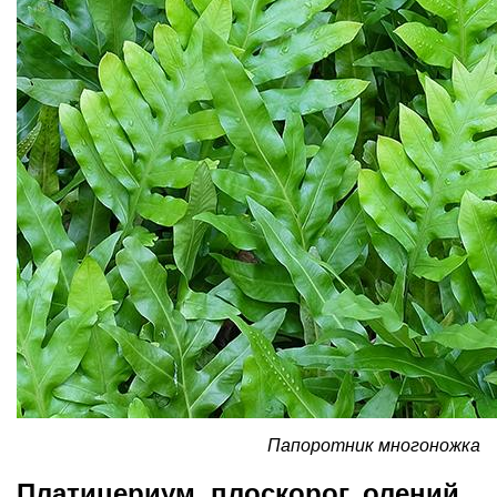
Папоротник многоножка
Платицериум, плоскорог, олений