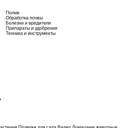
Полив
Обработка почвы
Болезни и вредители
Препараты и удобрения
Техника и инструменты
а
астения
Поделки для сада
Видео
Домашние животные