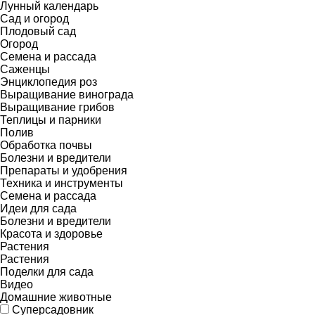
Лунный календарь
Сад и огород
Плодовый сад
Огород
Семена и рассада
Саженцы
Энциклопедия роз
Выращивание винограда
Выращивание грибов
Теплицы и парники
Полив
Обработка почвы
Болезни и вредители
Препараты и удобрения
Техника и инструменты
Семена и рассада
Идеи для сада
Болезни и вредители
Красота и здоровье
Растения
Растения
Поделки для сада
Видео
Домашние животные
Суперсадовник