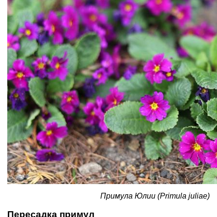
Примула Юлии (Primula juliae)
Пересадка примул