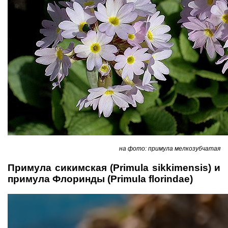
на фото: примула мелкозубчатая
Примула сикимская (Primula sikkimensis) и
примула Флоринды (Primula florindae)