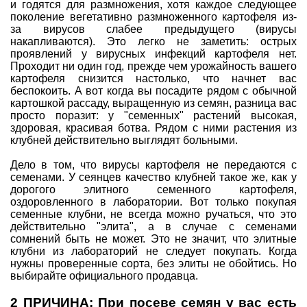
и годятся для размножения, хотя каждое следующее
поколение вегетативно размноженного картофеля из-
за вирусов слабее предыдущего (вирусы
накапливаются). Это легко не заметить: острых
проявлений у вирусных инфекций картофеля нет.
Проходит ни один год, прежде чем урожайность вашего
картофеля снизится настолько, что начнет вас
беспокоить. А вот когда вы посадите рядом с обычной
картошкой рассаду, выращенную из семян, разница вас
просто поразит: у "семенных" растений высокая,
здоровая, красивая ботва. Рядом с ними растения из
клубней действительно выглядят больными.
Дело в том, что вирусы картофеля не передаются с
семенами. У сеянцев качество клубней такое же, как у
дорогого элитного семенного картофеля,
оздоровленного в лаборатории. Вот только покупая
семенные клубни, не всегда можно ручаться, что это
действительно "элита", а в случае с семенами
сомнений быть не может. Это не значит, что элитные
клубни из лабораторий не следует покупать. Когда
нужны проверенные сорта, без элиты не обойтись. Но
выбирайте официального продавца.
2 ПРИЧИНА: При посеве семян у вас есть