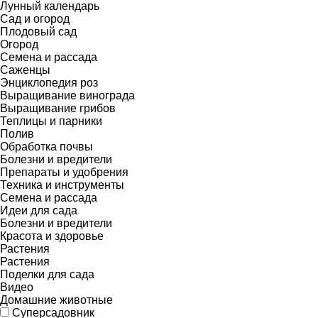
Лунный календарь
Сад и огород
Плодовый сад
Огород
Семена и рассада
Саженцы
Энциклопедия роз
Выращивание винограда
Выращивание грибов
Теплицы и парники
Полив
Обработка почвы
Болезни и вредители
Препараты и удобрения
Техника и инструменты
Семена и рассада
Идеи для сада
Болезни и вредители
Красота и здоровье
Растения
Растения
Поделки для сада
Видео
Домашние животные
Суперсадовник