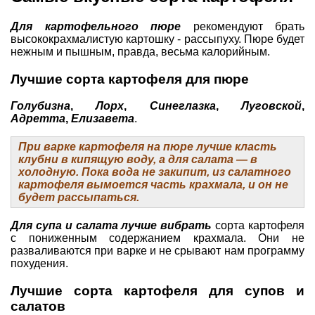
Для картофельного пюре
рекомендуют брать
высококрахмалистую картошку - рассыпуху. Пюре будет
нежным и пышным, правда, весьма калорийным.
Лучшие сорта картофеля для пюре
Голубизна
,
Лорх
,
Синеглазка
,
Луговской
,
Адретта
,
Елизавета
.
При варке картофеля на пюре лучше класть
клубни в кипящую воду, а для салата — в
холодную. Пока вода не закипит, из салатного
картофеля вымоется часть крахмала, и он не
будет рассыпаться.
Для супа и салата лучше вибрать
сорта картофеля
с пониженным содержанием крахмала. Они не
разваливаются при варке и не срывают нам программу
похудения.
Лучшие сорта картофеля для супов и
салатов