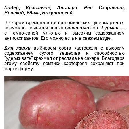
Лидер
,
Красавчик
,
Альвара
,
Ред Скарлетт
,
Невский
,
Удача
,
Никулинский
.
В скором времени в гастрономических супермаркетах,
возможно, появится новый
салатный
сорт
Гурман
—
с темно-синей мякотью и высоким содержанием
антиоксидантов. Его можно есть и в свежем виде.
Для жарки
выбираем сорта картофеля с высоким
содержанием сухого вещества и способностью
"удерживать" крахмал от распада на сахара. Благодаря
этому свойству ломтики картофеля сохраняют при
жарке форму.