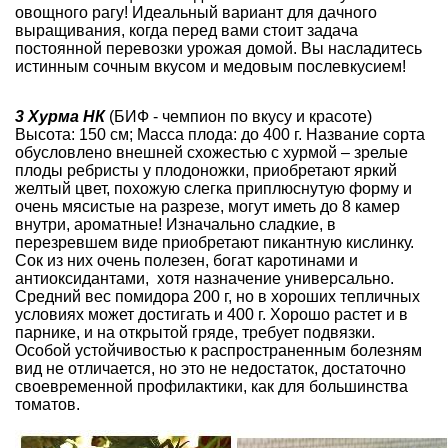
овощного рагу! Идеальный вариант для дачного
выращивания, когда перед вами стоит задача
постоянной перевозки урожая домой. Вы насладитесь
истинным сочным вкусом и медовым послевкусием!
3 Хурма НК
(БИФ - чемпион по вкусу и красоте)
Высота: 150 см; Масса плода: до 400 г. Название сорта
обусловлено внешней схожестью с хурмой – зрелые
плоды ребристы у плодоножки, приобретают яркий
желтый цвет, похожую слегка приплюснутую форму и
очень мясистые на разрезе, могут иметь до 8 камер
внутри, ароматные! Изначально сладкие, в
перезревшем виде приобретают пикантную кислинку.
Сок из них очень полезен, богат каротинами и
антиоксидантами, хотя назначение универсально.
Средний вес помидора 200 г, но в хороших тепличных
условиях может достигать и 400 г. Хорошо растет и в
парнике, и на открытой гряде, требует подвязки.
Особой устойчивостью к распространенным болезням
вид не отличается, но это не недостаток, достаточно
своевременной профилактики, как для большинства
томатов.