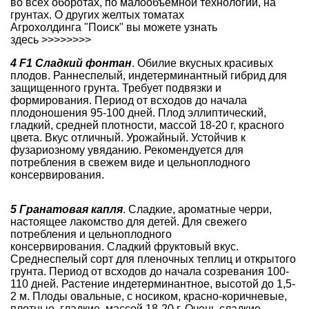
во всех оборотах, по малообъемной технологии, на
грунтах. О других
желтых томатах
Агрохолдинга "Поиск" вы можете узнать
здесь
>>>>>>>>
4 F1 Сладкий фонтан
. Обилие вкусных красивых
плодов. Раннеспелый, индетерминантный гибрид для
защищенного грунта. Требует подвязки и
формирования. Период от всходов до начала
плодоношения 95-100 дней. Плод эллиптический,
гладкий, средней плотности, массой 18-20 г, красного
цвета. Вкус отличный. Урожайный. Устойчив к
фузариозному увяданию. Рекомендуется для
потребления в свежем виде и цельноплодного
консервирования.
5 Гранатовая капля
.
Сладкие, ароматные черри
,
настоящее лакомство для детей. Для свежего
потребления и цельноплодного
консервирования. Сладкий фруктовый вкус.
Среднеспелый сорт для пленочных теплиц и открытого
грунта. Период от всходов до начала созревания 100-
110 дней. Растение индетерминантное, высотой до 1,5-
2 м. Плоды овальные, с носиком, красно-коричневые,
плотные, гладкие, массой 18-20 г. Очень сладкие,