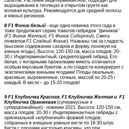
салатов. Растение индетерминантное, подходит для
выращивания в теплицах и открытом грунте как
коловая культура. Рекомендуется для средней полосы
и южных регионов.
8 F1 Финик белый
- еще одна новинка этого года и
тоже продолжает серию томатов-гибридов "фиников"
(
F1 Финик Желтый, F1 Финик Сибирский, Смесь
томатов F1 Сладкий Финик
). Названы так за сладость
(высокое содержание сахаров и форму, похожую на
южные ягоды). Высота: 120-150 см, масса плодов: 20-
30 г. Индетерминантный, среднепоздний гибрид. Его
белая, с янтарными прожилками мякоть отличается
особым вкусовым букетом, а по сладости конкурирует с
экзотическими южными ягодами! Плоды овальные,
красивые, выровненные, сочные, массой по 20-25 г
каждый. В кисти – до 15-20 плодов!
9 F1 Клубничка Красная, F1 Клубничка Желтая и F1
Клубничка Оранжевая
(супервкусные и
суперурожайные) - новинки 2021. Высота: 120-150 см,
масса плодов: 20-30 г. Индетерминантные гибриды с
оригинальной «клубничной» формой плодов,
собранных в изящные ровные кисти по 18-30 штук.
Кисти с плодами настолько красивы, что при