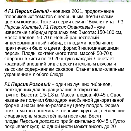
4 F1 Персик Белый
- новинка 2021, продолжение
"персиковых" томатов с необычным, почти белым
цветом кожицы. Тоже из серии семян "Вкуснятина":
F1
Персик Желтый, F1 Персик Оранжевый
- уже
известные гибриды прошлых лет. Высота: 150-180 см,
масса плодов: 50-70 г. Новый раннеспелый
индетерминантный гибрид с плодами необычного
практически белого цвета, формой напоминающими
персик. Плоды коктейльного типа, массой 50-70 г,
собраны в кисти по 10-20 штук в каждой. Сочетает
красивый внешний вид с восхитительным вкусом и
высоким содержанием сахаров. Станет великолепным
украшением любого блюда.
F1 Персик Розовый
– один из лучших гибридов,
подходящих для выращивания в открытом
грунте. Высота: 1,5-1,8 м, Масса плодов: 40-45 г. Свое
название получил благодаря необычной декоративной
форме и насыщенно-розовому цвету плодов. Форма
этих томатов напоминает персики: круглые, небольшие,
с характерным заострённым носиком. Весят
плоды
Персика розового
приблизительно 40-45 г. Густо
покрывают куст, на одной кисти может висеть до 20