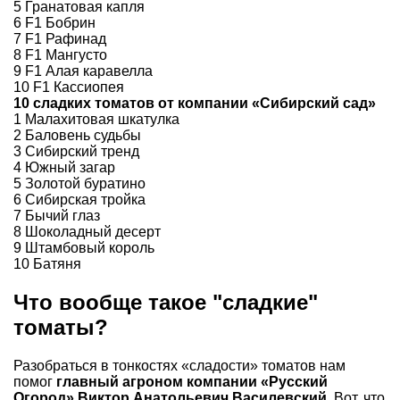
5 Гранатовая капля
6 F1 Бобрин
7 F1 Рафинад
8 F1 Мангусто
9 F1 Алая каравелла
10 F1 Кассиопея
10 сладких томатов от компании «Сибирский сад»
1 Малахитовая шкатулка
2 Баловень судьбы
3 Сибирский тренд
4 Южный загар
5 Золотой буратино
6 Сибирская тройка
7 Бычий глаз
8 Шоколадный десерт
9 Штамбовый король
10 Батяня
Что вообще такое "сладкие"
томаты?
Разобраться в тонкостях «сладости» томатов нам
помог
главный агроном компании «Русский
Огород» Виктор Анатольевич Василевский
. Вот, что