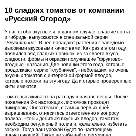
10 сладких томатов от компании
«Русский Огород»
У нас особо вкусные и, в данном случае, сладкие сорта
и гибриды выпускаются в специальной серии
"
Вкуснятина
". В нее попадают растения с заведомо
высокими вкусовыми качествами. Как раз в этом году
появился ряд сладких новинок, из-за своего вкуса,
сладости, формы и окраски получившие "фруктово-
ягодные" названия. Две новинки этого года, которые
продолжают серию "клубничек", - небольших, но очень
вкусных томатов с интересной формой плодов,
которые похожи на эту ягоду. Да и старые проверенные
хиты имеются.
Томат высаживают на рассаду в начале весны. После
появления 2-х настоящих листочков проводят
пикировку. Обязательно, с самых первых дней
выращивания, отнеситесь ответственно к вопросу
полива. Чтобы добиться вкусных плодов, томатам
необходим регулярный полив и, желательно, избегать
засухи. Тогда ваш урожай будет по-настоящему
впечатляющий! Также не забывайте регулярно