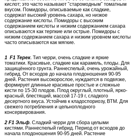
кислот; это часто называют "старомодным" томатным
вкусом. Помидоры, описываемые как сладкие,
содержат высокий уровень сахара, но низкое
содержание кислоты. Помидоры с высоким
содержанием кислоты и низким содержанием сахара
описываются как терпкие или острые. Помидоры с
низким содержанием сахара и низким уровнем кислоты
часто описываются как мягкие.
1 F1 Терек
. Тип черри, очень сладкие и яркие
томатики. Красивые, сладкие как карамель, плоды. Для
защищённого грунта. Раннеспелый, очень урожайный,
гибрид. От всходов до начала плодоношения 90-95
дней. Растения высокорослое, нуждается в подвязке,
формирует длинные красивые простые и сложные
кисти по 15-30 плодов. Плод округлый, плотный, ярко-
красный, блестящий, массой 17-19 г, сладкого
десертного вкуса. Устойчив к кладоспориозу, ВТМ. Для
свежего потребления и цельноплодного
консервирования.
2 F1 Эльф
. Сладкий черри для сбора целыми
кистями. Раннеспелый гибрид. Период от всходов до
начала плодоношения 90-95 дней. Растение