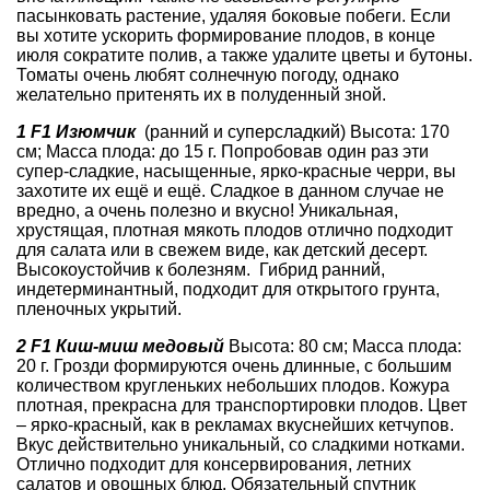
пасынковать растение, удаляя боковые побеги. Если
вы хотите ускорить формирование плодов, в конце
июля сократите полив, а также удалите цветы и бутоны.
Томаты очень любят солнечную погоду, однако
желательно притенять их в полуденный зной.
1 F1 Изюмчик
(ранний и суперсладкий) Высота: 170
см; Масса плода: до 15 г. Попробовав один раз эти
супер-сладкие, насыщенные, ярко-красные черри, вы
захотите их ещё и ещё. Сладкое в данном случае не
вредно, а очень полезно и вкусно! Уникальная,
хрустящая, плотная мякоть плодов отлично подходит
для салата или в свежем виде, как детский десерт.
Высокоустойчив к болезням. Гибрид ранний,
индетерминантный, подходит для открытого грунта,
пленочных укрытий.
2 F1 Киш-миш медовый
Высота: 80 см; Масса плода:
20 г. Грозди формируются очень длинные, с большим
количеством кругленьких небольших плодов. Кожура
плотная, прекрасна для транспортировки плодов. Цвет
– ярко-красный, как в рекламах вкуснейших кетчупов.
Вкус действительно уникальный, со сладкими нотками.
Отлично подходит для консервирования, летних
салатов и овощных блюд. Обязательный спутник