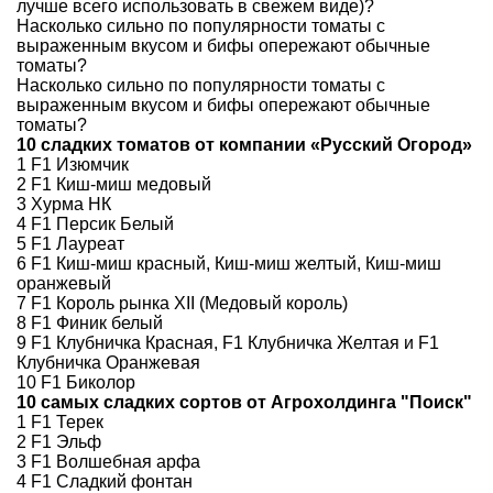
лучше всего использовать в свежем виде)?
Насколько сильно по популярности томаты с
выраженным вкусом и бифы опережают обычные
томаты?
Насколько сильно по популярности томаты с
выраженным вкусом и бифы опережают обычные
томаты?
10 сладких томатов от компании «Русский Огород»
1 F1 Изюмчик
2 F1 Киш-миш медовый
3 Хурма НК
4 F1 Персик Белый
5 F1 Лауреат
6 F1 Киш-миш красный, Киш-миш желтый, Киш-миш
оранжевый
7 F1 Король рынка XII (Медовый король)
8 F1 Финик белый
9 F1 Клубничка Красная, F1 Клубничка Желтая и F1
Клубничка Оранжевая
10 F1 Биколор
10 самых сладких сортов от Агрохолдинга "Поиск"
1 F1 Терек
2 F1 Эльф
3 F1 Волшебная арфа
4 F1 Сладкий фонтан