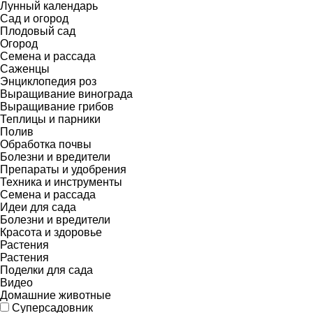
Лунный календарь
Сад и огород
Плодовый сад
Огород
Семена и рассада
Саженцы
Энциклопедия роз
Выращивание винограда
Выращивание грибов
Теплицы и парники
Полив
Обработка почвы
Болезни и вредители
Препараты и удобрения
Техника и инструменты
Семена и рассада
Идеи для сада
Болезни и вредители
Красота и здоровье
Растения
Растения
Поделки для сада
Видео
Домашние животные
Суперсадовник