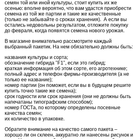
семян той или иной культуры, стоит купить их же
осенью: вполне вероятно, что вам удастся приобрести
семена из той же партии и такие же качественные
(только не забывайте о сроках хранения). А если вы
остались недовольны результатом, отложите покупку
до февраля, когда появятся семена нового урожая.
В магазине
внимательно рассмотрите каждый
выбранный пакетик
. На нем обязательно должны быть:
названия культуры и сорта;
обозначение гибрида "F1", если это гибрид;
краткая информация об этом сорте, его агротехнике;
полный адрес и телефон фирмы-производителя (а не
только ее название);
номер партии (он поможет, если вы в будущем решите
купить точно такие же семена);
срок годности или срок хранения (они не должны быть
напечатаны типографским способом);
номер ГОСТа, по которому определены посевные
качества семян;
их количество в упаковке.
Обратите внимание на качество самого пакета –
хорошо ли он склеен, аккуратно ли нанесены рисунок и