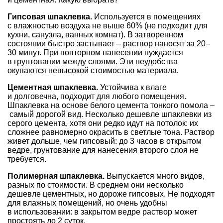
Гипсовая шпаклевка.
Используется в помещениях
с влажностью воздуха не выше 60% (не подходит для
кухни, санузла, ванных комнат). В затворенном
состоянии быстро застывает – раствор наносят за 20–
30 минут. При повторном нанесении нуждается
в грунтовании между слоями. Эти неудобства
окупаются невысокой стоимостью материала.
Цементная шпаклевка.
Устойчива к влаге
и долговечна, подходит для любого помещения.
Шпаклевка на основе белого цемента тонкого помола –
самый дорогой вид. Несколько дешевле шпаклевки из
серого цемента, хотя они редко идут на потолок: их
сложнее равномерно окрасить в светлые тона. Раствор
живет дольше, чем гипсовый: до 3 часов в открытом
ведре, грунтование для нанесения второго слоя не
требуется.
Полимерная шпаклевка.
Выпускается много видов,
разных по стоимости. В среднем они несколько
дешевле цементных, но дороже гипсовых. Не подходят
для влажных помещений, но очень удобны
в использовании: в закрытом ведре раствор может
простоять до 2 суток.