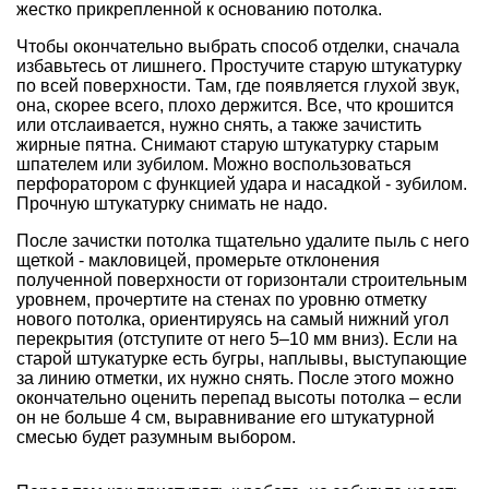
жестко прикрепленной к основанию потолка.
Чтобы окончательно выбрать способ отделки, сначала
избавьтесь от лишнего. Простучите старую штукатурку
по всей поверхности. Там, где появляется глухой звук,
она, скорее всего, плохо держится. Все, что крошится
или отслаивается, нужно снять, а также зачистить
жирные пятна. Снимают старую штукатурку старым
шпателем или зубилом. Можно воспользоваться
перфоратором с функцией удара и насадкой - зубилом.
Прочную штукатурку снимать не надо.
После зачистки потолка тщательно удалите пыль с него
щеткой - макловицей, промерьте отклонения
полученной поверхности от горизонтали строительным
уровнем, прочертите на стенах по уровню отметку
нового потолка, ориентируясь на самый нижний угол
перекрытия (отступите от него 5–10 мм вниз). Если на
старой штукатурке есть бугры, наплывы, выступающие
за линию отметки, их нужно снять. После этого можно
окончательно оценить перепад высоты потолка – если
он не больше 4 см, выравнивание его штукатурной
смесью будет разумным выбором.