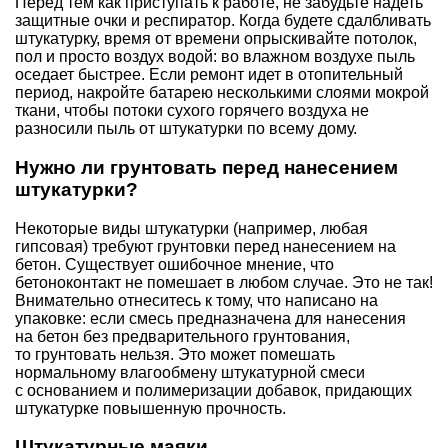
Перед тем как приступать к работе, не забудьте надеть
защитные очки и респиратор. Когда будете сдалбливать
штукатурку, время от времени опрыскивайте потолок,
пол и просто воздух водой: во влажном воздухе пыль
оседает быстрее. Если ремонт идет в отопительный
период, накройте батарею несколькими слоями мокрой
ткани, чтобы потоки сухого горячего воздуха не
разносили пыль от штукатурки по всему дому.
Нужно ли грунтовать перед нанесением
штукатурки?
Некоторые виды штукатурки (например, любая
гипсовая
) требуют грунтовки перед нанесением на
бетон. Существует ошибочное мнение, что
бетоноконтакт не помешает в любом случае. Это не так!
Внимательно отнеситесь к тому, что написано на
упаковке: если смесь предназначена для нанесения
на бетон без предварительного грунтования,
то грунтовать нельзя. Это может помешать
нормальному влагообмену штукатурной смеси
с основанием и полимеризации добавок, придающих
штукатурке повышенную прочность.
Штукатурные маяки