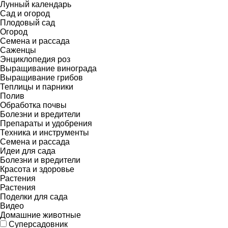
Лунный календарь
Сад и огород
Плодовый сад
Огород
Семена и рассада
Саженцы
Энциклопедия роз
Выращивание винограда
Выращивание грибов
Теплицы и парники
Полив
Обработка почвы
Болезни и вредители
Препараты и удобрения
Техника и инструменты
Семена и рассада
Идеи для сада
Болезни и вредители
Красота и здоровье
Растения
Растения
Поделки для сада
Видео
Домашние животные
Суперсадовник