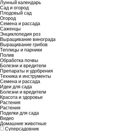
Лунный календарь
Сад и огород
Плодовый сад
Огород
Семена и рассада
Саженцы
Энциклопедия роз
Выращивание винограда
Выращивание грибов
Теплицы и парники
Полив
Обработка почвы
Болезни и вредители
Препараты и удобрения
Техника и инструменты
Семена и рассада
Идеи для сада
Болезни и вредители
Красота и здоровье
Растения
Растения
Поделки для сада
Видео
Домашние животные
Суперсадовник