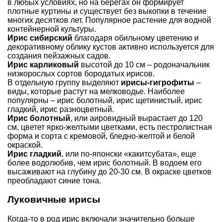
в любых условиях, но на берегах он формирует
плотные куртины и существует без выкопки в течение
многих десятков лет. Популярное растение для водной
контейнерной культуры.
Ирис сибирский
благодаря обильному цветению и
декоративному облику кустов активно используется для
создания пейзажных садов.
Ирис карликовый
высотой до 10 см – родоначальник
низкорослых сортов бородатых ирисов.
В отдельную группу выделяют
ирисы-гигрофиты
–
виды, которые растут на мелководье. Наиболее
популярны – ирис болотный, ирис щетинистый, ирис
гладкий, ирис разноцветный.
Ирис болотный
, или аировидный вырастает до 120
см, цветет ярко-желтыми цветками, есть пестролистная
форма и сорта с кремовой, бледно-желтой и белой
окраской.
Ирис гладкий
, или по-японски «какитсубата», еще
более водолюбив, чем ирис болотный. В водоем его
высаживают на глубину до 20-30 см. В окраске цветков
преобладают синие тона.
Луковичные ирисы
Когда-то в род ирис включали значительно больше