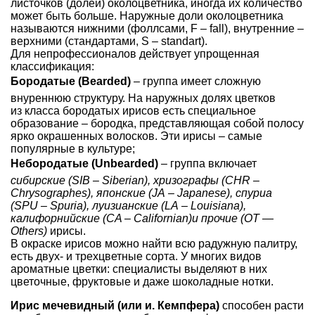
листочков (долей) околоцветника, иногда их количество
может быть больше. Наружные доли околоцветника
называются нижними (фоллсами, F – fall), внутренние –
верхними (стандартами, S – standart).
Для непрофессионалов действует упрощенная
классификация:
Бородатые (Bearded)
– группа имеет сложную
внуреннюю структуру. На наружных долях цветков
из класса бородатых ирисов есть специальное
образование – бородка, представляющая собой полосу
ярко окрашенных волосков. Эти ирисы – самые
популярные в культуре;
Небородатые (Unbearded)
– группа включает
сибирские (SIB – Siberian), хризографы (CHR –
Chrysographes), японские (JA – Japanese), спуриа
(SPU – Spuria), луизианские (LA – Louisiana),
калифорнийские (CA – Californian)и прочие (OT —
Others)
ирисы.
В окраске ирисов можно найти всю радужную палитру,
есть двух- и трехцветные сорта. У многих видов
ароматные цветки: специалисты выделяют в них
цветочные, фруктовые и даже шоколадные нотки.
Ирис мечевидный (или и. Кемпфера)
способен расти