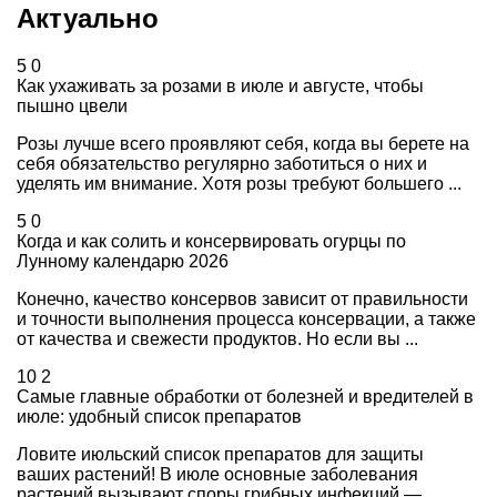
Актуально
5
0
Как ухаживать за розами в июле и августе, чтобы
пышно цвели
Розы лучше всего проявляют себя, когда вы берете на
себя обязательство регулярно заботиться о них и
уделять им внимание. Хотя розы требуют большего ...
5
0
Когда и как солить и консервировать огурцы по
Лунному календарю 2026
Конечно, качество консервов зависит от правильности
и точности выполнения процесса консервации, а также
от качества и свежести продуктов. Но если вы ...
10
2
Самые главные обработки от болезней и вредителей в
июле: удобный список препаратов
Ловите июльский список препаратов для защиты
ваших растений! В июле основные заболевания
растений вызывают споры грибных инфекций —