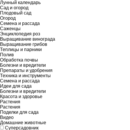
Лунный календарь
Сад и огород
Плодовый сад
Огород
Семена и рассада
Саженцы
Энциклопедия роз
Выращивание винограда
Выращивание грибов
Теплицы и парники
Полив
Обработка почвы
Болезни и вредители
Препараты и удобрения
Техника и инструменты
Семена и рассада
Идеи для сада
Болезни и вредители
Красота и здоровье
Растения
Растения
Поделки для сада
Видео
Домашние животные
Суперсадовник