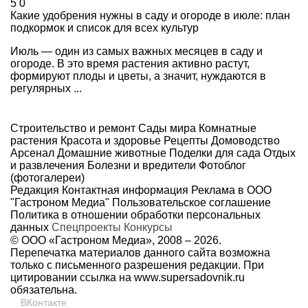
5
0
Какие удобрения нужны в саду и огороде в июле: план
подкормок и список для всех культур
Июль — один из самых важных месяцев в саду и
огороде. В это время растения активно растут,
формируют плоды и цветы, а значит, нуждаются в
регулярных ...
Строительство и ремонт
Сады мира
Комнатные
растения
Красота и здоровье
Рецепты
Домоводство
Арсенал
Домашние животные
Поделки для сада
Отдых
и развлечения
Болезни и вредители
Фотоблог
(фотогалереи)
Редакция
Контактная информация
Реклама в ООО
"Гастроном Медиа"
Пользовательское соглашение
Политика в отношении обработки персональных
данных
Спецпроекты
Конкурсы
© ООО «Гастроном Медиа», 2008 –
2026.
Перепечатка материалов данного сайта возможна
только с письменного разрешения редакции. При
цитировании ссылка на
www.supersadovnik.ru
обязательна.
ВКонтакте