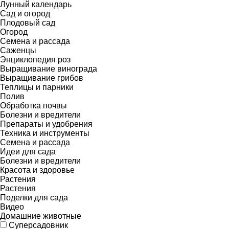
Лунный календарь
Сад и огород
Плодовый сад
Огород
Семена и рассада
Саженцы
Энциклопедия роз
Выращивание винограда
Выращивание грибов
Теплицы и парники
Полив
Обработка почвы
Болезни и вредители
Препараты и удобрения
Техника и инструменты
Семена и рассада
Идеи для сада
Болезни и вредители
Красота и здоровье
Растения
Растения
Поделки для сада
Видео
Домашние животные
Суперсадовник