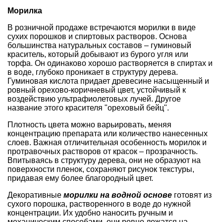
Морилка
В розничной продаже встречаются морилки в виде
сухих порошков и спиртовых растворов. Основа
большинства натуральных составов – гуминовый
краситель, который добывают из бурого угля или
торфа. Он одинаково хорошо растворяется в спиртах и
в воде, глубоко проникает в структуру дерева.
Гуминовая кислота придает древесине насыщенный и
ровный орехово-коричневый цвет, устойчивый к
воздействию ультрафиолетовых лучей. Другое
название этого красителя "ореховый бейц".
Плотность цвета можно варьировать, меняя
концентрацию препарата или количество нанесенных
слоев. Важная отличительная особенность морилок и
протравочных растворов от красок – прозрачность.
Впитываясь в структуру дерева, они не образуют на
поверхности пленок, сохраняют рисунок текстуры,
придавая ему более благородный цвет.
Декоративные
морилки на водной основе
готовят из
сухого порошка, растворенного в воде до нужной
концентрации. Их удобно наносить ручным и
механическим способами, они ровно ложатся на