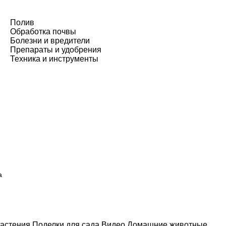
Полив
Обработка почвы
Болезни и вредители
Препараты и удобрения
Техника и инструменты
а
астения
Поделки для сада
Видео
Домашние животные