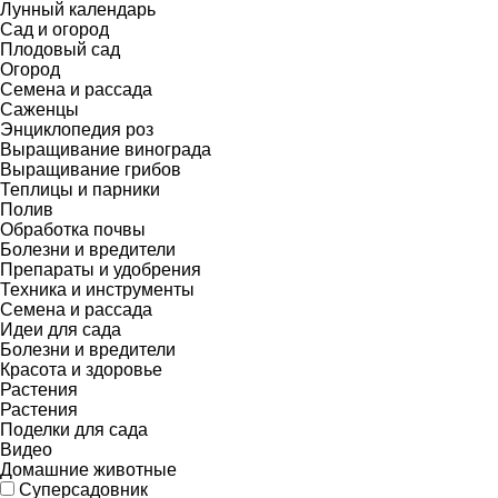
Лунный календарь
Сад и огород
Плодовый сад
Огород
Семена и рассада
Саженцы
Энциклопедия роз
Выращивание винограда
Выращивание грибов
Теплицы и парники
Полив
Обработка почвы
Болезни и вредители
Препараты и удобрения
Техника и инструменты
Семена и рассада
Идеи для сада
Болезни и вредители
Красота и здоровье
Растения
Растения
Поделки для сада
Видео
Домашние животные
Суперсадовник